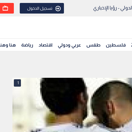
ولي - رؤيا الإخباري
تسجيل الدخول
فلسطين
طقس
عربي ودولي
اقتصاد
رياضة
هنا وهن
1