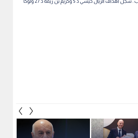
ليتساوى مع برشلونة واتلتيكو مدريد في صدارة الترتيب . سجل اهداف الريال خيسي د 5 وكريم بن زيمة د 27 ولوكا
ؤكد ثبات موقفه
الرجوب يعقد مؤتمرا صحفيا عن
مصدر ل
أييد إنفانتينو
إطلاق بطولة "كأس الألف
مستحق
شهيد"
الأمير
1