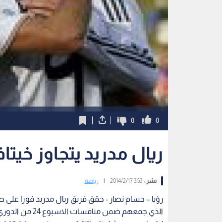
0
0
ريال مدريد يتجاوز خيتا
نشر :
3:53 2014/2/17
|
رياضة
رؤيا – حسام نصار - حقق فريق ريال مدريد فوزا على 