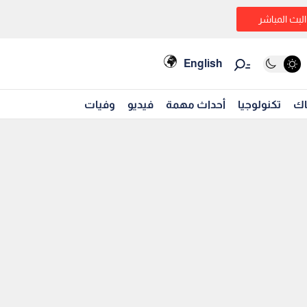
البث المباشر
English
اك
تكنولوجيا
أحداث مهمة
فيديو
وفيات