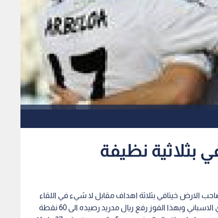
في بثلاثية نظيفة
صاحب الارض خيتافي بثلاثة اهداف مقابل لا شيء في اللقاء
الذي جمعهم ضمن منافسات الاسبوع 24 من الدوري الاسباني وبهذا الفوز رفع ريال مدريد رصيده الى 60 نقطة