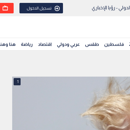
ولي - رؤيا الإخباري
تسجيل الدخول
فلسطين
طقس
عربي ودولي
اقتصاد
رياضة
هنا وهن
1