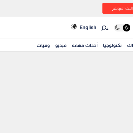
البث المباشر
English
اك
تكنولوجيا
أحداث مهمة
فيديو
وفيات