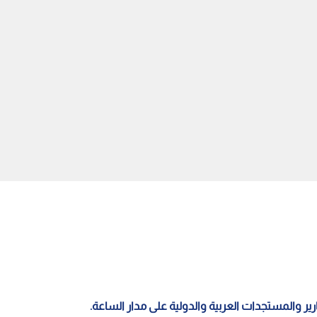
ف: تعهدات ترمب بضربة
ترمب يدافع عن وزير الحرب "بيت
قادمة مجرد دبلوماسية
هيغسيث" ويتهم "واشنطن
ضية كاذبة
بوست" بـ "الخيانة"
قارير والمستجدات العربية والدولية على مدار الساعة.