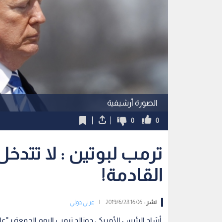
الصورة أرشيفية
0
0
ترمب لبوتين : لا تتدخل
القادمة!
نشر :
16:06 2019/6/28
|
عربي دولي
أشاد الرئيس الأمريكي دونالد ترمب اليوم الجمعة بـ"عل