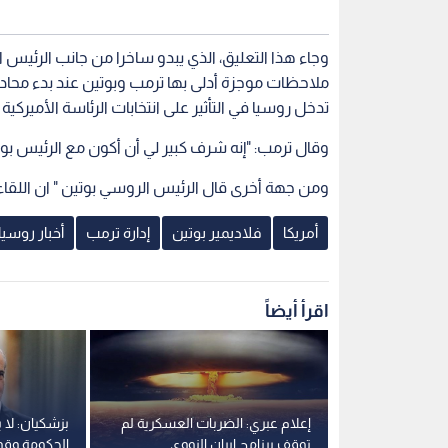
وجاء هذا التعليق، الذي يبدو ساخرا من جانب الرئيس 
ملاحظات موجزة أدلى بها ترمب وبوتين عند بدء محادثات
تدخل روسيا في التأثير على انتخابات الرئاسة الأميركية عام 2016 لصالح ترمب ضد منافسته هيلاري كل
وقال ترمب: "إنه شرف كبير لي أن أكون مع الرئيس بوتي
ومن جهة أخرى قال الرئيس الروسي بوتين " ان اللقاء
أمريكا
فلاديمير بوتين
إدارة ترمب
أخبار روسيا
اقرأ أيضاً
حرب الأمريكية
إعلام عبري: الضربات العسكرية لم
بزشكيان: لا 
جه لرفع الحصار
توقف برنامج إيران النووي
الحكومة وقوا