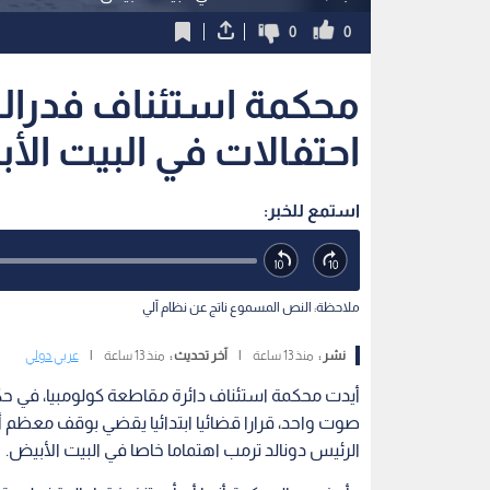
0
0
محكمة استئناف فدرالية
احتفالات في البيت الأ
استمع للخبر:
ملاحظة: النص المسموع ناتج عن نظام آلي
نشر :
منذ 13 ساعة
|
آخر تحديث :
منذ 13 ساعة
|
عربي دولي
أيدت محكمة استئناف دائرة مقاطعة كولومبيا، في حك
صوت واحد، قرارا قضائيا ابتدائيا يقضي بوقف معظم أ
الرئيس دونالد ترمب اهتماما خاصا في البيت الأبيض.