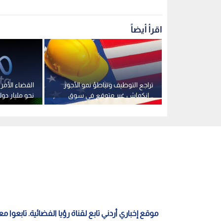
اقرأ أيضاً
فات ترمب في
تراجع التوظيف وتباطؤ نمو الأجور
القضاء الأمر
جسد "الغطرسة"
.. انكماش غير متوقع في سوق
نحو مليار دو
العمل الأمريكي
حماية القاصر
موقع إخباري أردني تابع لقناة رؤيا الفضائية. تابعوا 