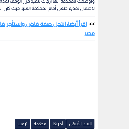
وأوضحت المحكمة أنها أرجأت تنفيذ قرار الوقف لمدة أ
لاحتمال تقديم طعن أمام المحكمة العليا، حيث كان الق
اقرأ أيضا: انتحل صفة قاض واستأجر ق
مصر
البيت الأبيض
أمريكا
محكمة
ترمب