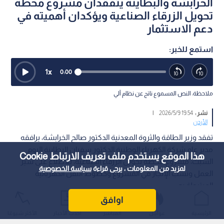
الخرابشة والبطاينة يتفقدان مشروع محطة
تحويل الزرقاء الصناعية ويؤكدان أهميته في
دعم الاستثمار
استمع للخبر:
1
x
0:00
ملاحظة: النص المسموع ناتج عن نظام آلي
نشر :
19:54 2026/5/9
|
الأردن
تفقد وزير الطاقة والثروة المعدنية الدكتور صالح الخرابشة، يرافقه
مدير عام شركة الكهرباء الوطنية الدكتور سفيان البطاينة اليوم
هذا الموقع يستخدم ملف تعريف الارتباط Cookie
السبت، مشروع محطة تحويل الزرقاء الصناعية، للاطلاع على سير
لمزيد من المعلومات ، يرجى قراءة
سياسة الخصوصية
العمل ونسب الإنجاز في المشروع وخطوط النقل الكهربائية
المرتبطة به.
اوافق
الرئيسية
عواجل
المباشر
أحدث الأخبار
الأكثر شيوعًا