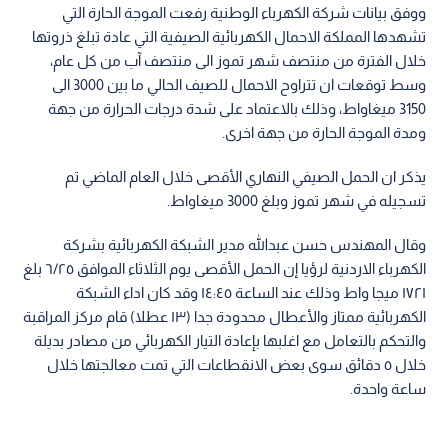
ووفق بيانات شركة الكهرباء الوطنية رفعت الموجة الحارة التي
تشهدها المملكة الاحمال الكهربائية الصيفية التي عادة تبلغ ذروتها
خلال الفترة من منتصف شهر تموز الى منتصف آب من كل عام،
وسط توقعات ان تتراوح الاحمال للصيف الحالي ما بين 3000 الى
3150 ميغاواط، وذلك بالاعتماد على شدة درجات الحرارة من جهة
ومدة الموجة الحارة من جهة اخرى.
يذكر ان الحمل الصيفي النهاري الأقصى خلال العام الماضي تم
تسجيله في شهر تموز وبلغ 3000 ميغاواط.
وقال المهندس حسن عبدالله مدير الشبكة الكهربائية بشركة
الكهرباء الاردنية لرؤيا إن الحمل الأقصى يوم الثلاثاء الموافق ٦/٢٥ بلغ
١٧٢١ ميجا واط وذلك عند الساعة ١٤:٤٥ وقد كان اداء الشبكة
الكهربائية ممتاز والأعطال محدودة جدا (١٣ عطلا) قام مركز المراقبة
والتحكم بالتعامل مع اغلبها بإعادة التيار الكهربائي من مصادر بديلة
خلال ٥ دقائق سوى بعض الانقطاعات التي تمت معالجتها خلال
ساعة واحدة.