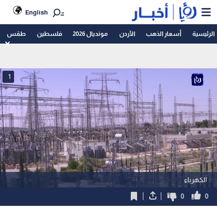
English
الرئيسية
أسعار الذهب
الأردن
مونديال 2026
فلسطين
طقس
1
الكهرباء
0
0