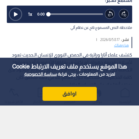
استمع للخبر:
1
x
0:00
ملاحظة: النص المسموع ناتج عن نظام آلي
نشر :
8:17 2026/8/5
|
هنا وهناك
كتشف علماء آثارا وراثية في الحمض النووي للإنسان الـحديث تعود
لأسلاف قديمة جهولة، لم تكتشف بقاياها الأحفورية أو جينوماتها
هذا الموقع يستخدم ملف تعريف الارتباط Cookie
الـكاملة حتى الآن، موضحين أن هذا الإرث الـجيني الـقديم موجود لدى
لمزيد من المعلومات ، يرجى قراءة
سياسة الخصوصية
كافة المجموعات السكانية حول العالم، بما في ذلك مناطق كان
يعتقد أنها حكر على الإنسان العاقل.
اوافق
الرئيسية
عواجل
المباشر
أحدث الأخبار
الأكثر شيوعًا