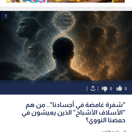
دون أن تدري؟
1
0
0
"شفرة غامضة في أجسادنا".. من هم
"الأسلاف الأشباح" الذين يعيشون في
حمضنا النووي؟