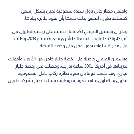
واحتفل مطار حائل بأول سيدة سعودية تعين بشكل رسمي
كمساعد طيار، ، لتحقق بذلك حلمها بأن تقود طائرة ببلدها.
يذكر أن ياسمين الميمني (29 عاما) حصلت على رخصة الطيران من
أمريكا، ولكنها قامت باستبدالها بأخرى سعودية عام 2013، وظلت
على مدار 6 سنوات بدون عمل حتى وجدت الفرصة.
وياسمين الميمني حاصلة على رخصة طيار خاص من الأردن، وأكملت
تدريباتها في أمريكا بـ300 ساعة تدريب، وحصلت على رخصة طيار
تجاري، وقد حلمت دوما بأن تقود طائرة ركاب داخل السعودية،
لتكون بذلك أول فتاة سعودية بوظيفة مساعد طيار بشركة طيران.