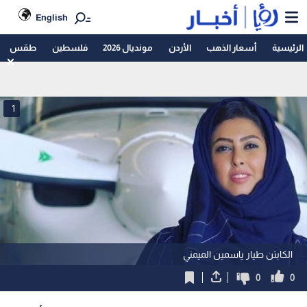
English
الرئيسية
أسعار الذهب
الأردن
مونديال 2026
فلسطين
طقس
1
الكابتن طيار ياسمين الميمني
0
0