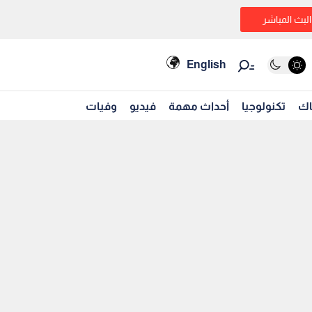
البث المباشر
English
اك
تكنولوجيا
أحداث مهمة
فيديو
وفيات