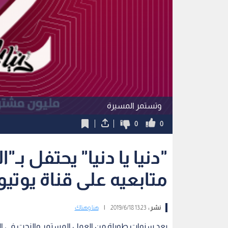
وتستمر المسيرة
0
0
"دنيا يا دنيا" يحتفل بـ"ا
متابعيه على قناة يوتي
نشر :
13:23 2019/6/18
|
هنا وهناك
بعد سنوات طويلة من العمل المستمر والنحت في ا