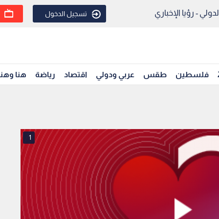
ولي - رؤيا الإخباري
تسجيل الدخول
فلسطين
طقس
عربي ودولي
اقتصاد
رياضة
هنا وهن
1