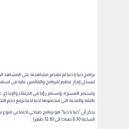
برنامج دنيا يا دنيا لم تقتصر مشاهدته على المشاهد ال
ليسجل إنجاز عظيم للبرنامج والقائمين عليه في استقط
وتستمر المسيرة، وتستمر رؤيا في الارتقاء والإبداع، 
بالثقة والمحبة التي منحتموها لدنيا لدنيا ترفع حجم ال
يذكر أن "دنيا يا دنيا" هو برنامج صباحي اجتماعي منو
الساعة 8:30 صباحا الى 12:30 ظهرا .
دنيا يا دنيا
اليوتيوب
فقرات صحية من رؤيا
مس
اقرأ أيضاً
 في أمريكا..
"وطن ع وتر" يبدأ تصوير موسم
مجموعة رؤيا 