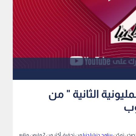
لمليونية الثانية " من
وب
لصخر، تمكن
برنامج دنيا يا دنيا
من تحقيق أكثر من 2 مليون متابع