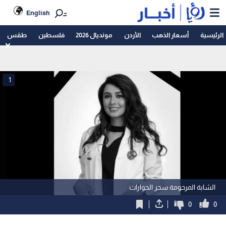
English
الرئيسية
أسعار الذهب
الأردن
مونديال 2026
فلسطين
طقس
1
الشابة المرحومة سحر الحوارات
0
0