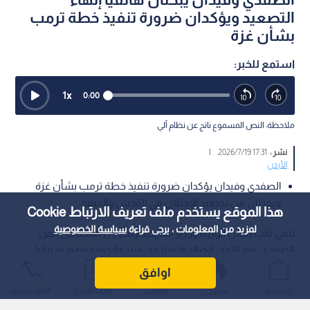
التصعيد ويؤكدان ضرورة تنفيذ خطة ترمب
بشأن غزة
استمع للخبر:
1
x
0:00
ملاحظة: النص المسموع ناتج عن نظام آلي
نشر :
17:31 2026/7/19
|
الأردن
الصفدي وفيدان يؤكدان ضرورة تنفيذ خطة ترمب بشأن غزة
ويحذران من تصعيد الاحتلال في القدس والضفة.
هذا الموقع يستخدم ملف تعريف الارتباط Cookie
لمزيد من المعلومات ، يرجى قراءة
سياسة الخصوصية
تلقى نائب رئيس الوزراء ووزير الخارجية وشؤون المغتربين أيمن
الصفدي، يوم الأحد ، اتصالا هاتفيا من وزير خارجية جمهورية تركيا
الشقيقة هاكان فيدان.
اوافق
الرئيسية
عواجل
المباشر
أحدث الأخبار
الأكثر شيوعًا