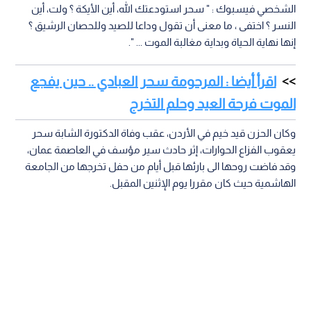
الشخصي فيسبوك : " سحر استودعتك الله، أين الأيكة ؟ ولت، أين
النسر ؟ اختفى ، ما معنى أن تقول وداعا للصيد وللحصان الرشيق ؟
إنها نهاية الحياة وبداية مغالبة الموت ... ".
اقرأ أيضا : المرحومة سحر العبادي .. حين يفجع
الموت فرحة العيد وحلم التخرج
وكان الحزن قيد خيم في الأردن، عقب وفاة الدكتورة الشابة سحر
يعقوب الفزاع الحوارات، إثر حادث سير مؤسف في العاصمة عمان،
وقد فاضت روحها الى بارئها قبل أيام من حفل تخرجها من الجامعة
الهاشمية حيث كان مقررا يوم الإثنين المقبل.