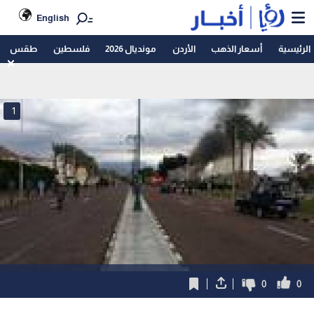
English
الرئيسية
أسعار الذهب
الأردن
مونديال 2026
فلسطين
طقس
1
0
0