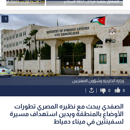
المتعلق بتنفيذ مراحل خطة السلام
حادث انقلاب حافلة في ولا
الشاملة في قطاع غزة
بومرداس
1
وزارة الخارجية وشؤون المغتربين
0
0
الصفدي يبحث مع نظيره المصري تطورات
الأوضاع بالمنطقة ويدين استهداف مسيرة
لسفينتين في ميناء دمياط