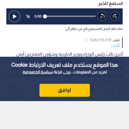
استمع للخبر:
1
x
0:00
ملاحظة: النص المسموع ناتج عن نظام آلي
نشر :
21:59 2026/7/30
|
الأردن
أجرى نائب رئيس الوزراء ووزير الخارجية وشؤون المغتربين أيمن
الصفدي، يوم الخميس، اتصالا هاتفيا مع وزير الخارجية والتعاون
هذا الموقع يستخدم ملف تعريف الارتباط Cookie
الدولي والمصريين بالخارج الدكتور بدر عبدالعاطي، في إطار التشاور
لمزيد من المعلومات ، يرجى قراءة
سياسة الخصوصية
والتنسيق المستمرين حيال تطورات الأوضاع الإقليمية، والقضايا ذات
الاهتمام المشترك.
اوافق
الرئيسية
عواجل
المباشر
أحدث الأخبار
الأكثر شيوعًا