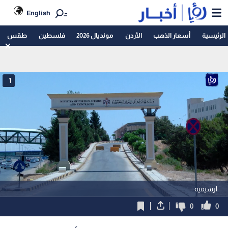
English
الرئيسية
أسعار الذهب
الأردن
مونديال 2026
فلسطين
طقس
1
ارشيفية
0
0