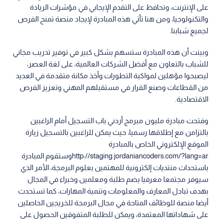
على الإنترنت، وتحافظ على التقدم الإيجابي في مؤشرات الريادة
والتكنولوجيا، ومن هنا تأتي هذه المبادرة لإيجاد منصة تمنح الفرص
لجميع شبابنا.
وبينت أن هذه المبادرة ستسهم بشكل كبير في توفير تدريب مجاني
للشباب بالتعاون مع أفضل الشركات العالمية، على لغة العصر،
ليصبحوا مؤهلين لمواكبة التطورات وأخذ مكانة متقدمة في العديد
من القطاعات وصنع القرار في مستقبلهم المهني وتعزيز الفرص
الاقتصادية.
وفتحت مبادرة مليون مبرمج أردني باب التسجيل أمام الراغبين
بالتزامن مع إطلاقها رسميا، حيث يمكن للراغبين بالتسجيل زيارة
الموقع الإلكتروني الخاص بالمبادرة
http://staging.jordaniancoders.com/?lang=arوستقوم المبادرة
باستحداث منتديات إلكترونية للمهتمين بعلوم البرمجة، الأمر الذي
سيوفر مجتمعا معرفيا يضم طلبة ومعلمين وخبراء في المجال
بهدف تبادل المعارف والمعلومات وتنمية المهارات، كما تستحدث
أيضا منصة للوظائف المتاحة في مجال البرمجة للخريجين الحاصلين
على شهاداتها المعتمدة، ويمكن للطلبة المتفوقين الحصول على