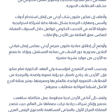
مخـتلف القـطاعات الحيويـة.
وأضاف إن تمكين مليون شاب أردني من إتقان استخدام أدوات
وأسس ومهارات البرمجة يشكل نقطة بداية لشراكة استراتيجية
طويلة الأمد في التحديث الحكومي تتواصل خلال السنوات المقبلة،
لتعكس عمق العلاقة بين الأردن والإمارات.
وأوضح أن إطلاق مبادرة مليون مبرمج أردني، يعكس إيمان قيادتي
البلدين بمحورية دور الشباب في صناعة المستقبل، ويؤكد ما يتمتع
به الأردن من موارد بشرية متميزة.
وبحسب المدير التنفيذي لمؤسسة ولي العهد، الدكتورة تمام منكو،
فإن "الأردن بلد ريادي بامتياز، ذو رؤية تنموية واضحة، والبرمجة من
القطاعات التنموية الواعدة، فالعلم بها ومعرفتها، يعتبر بمثابة الدرع
الأمثل لشبابنا لمواكبة متطلبات عصرهم".
ولفتت إلى أننا في الأردن لدينا منظومة عمل متكاملة، ساهمت
بتحفيز وإنتاج شركات ريادية تركت بصماتها على العالم، حيث تتصدر
المملكة المركز الأول عالميا في المساهمة بالمحتوى الرقمي العربي