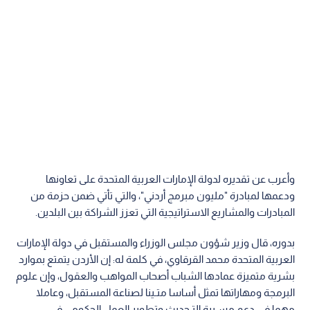
وأعرب عن تقديره لدولة الإمارات العربية المتحدة على تعاونها
ودعمها لمبادرة "مليون مبرمج أردني"، والتي تأتي ضمن حزمة من
المبادرات والمشاريع الاستراتيجية التي تعزز الشراكة بين البلدين.
بدوره، قال وزير شؤون مجلس الوزراء والمستقبل في دولة الإمارات
العربية المتحدة محمد القرقاوي، في كلمة له: إن الأردن يتمتع بموارد
بشرية متميزة عمادها الشباب أصحاب المواهب والعقول، وإن علوم
البرمجة ومهاراتها تمثل أساسا متـينا لصناعة المستقبل، وعاملا
مهما في دعم مسـيرة التـحديث وتطوير العمل الحكومي في