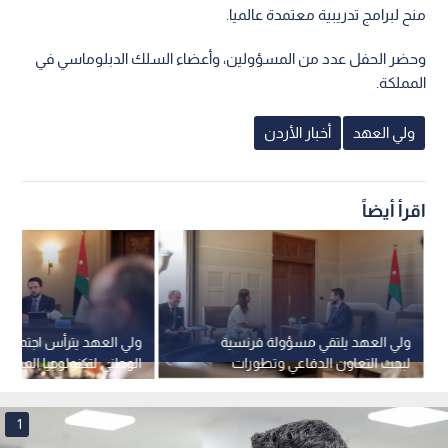
منح لبرامج تدريبية معتمدة عالميا.
وحضر الحفل عدد من المسؤولين، وأعضاء السلك الدبلوماسي في
Speed
1
المملكة.
ولي العهد
أخبار الأردن
اقرأ أيضاً
ولي العهد يلتقي مسؤولة فرنسية
ولي العهد يترأس اجتماعا
لبحث التعاون الدفاعي وتطورات
الوطني لتكنولوجيا المستق
المنطقة
1