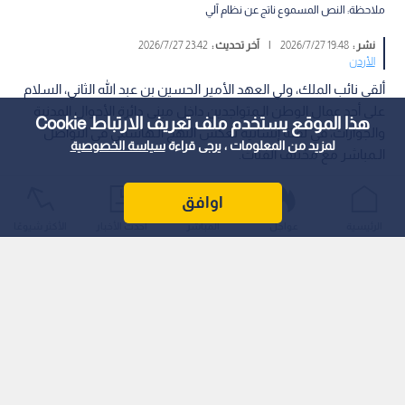
ملاحظة: النص المسموع ناتج عن نظام آلي
نشر :
19:48 2026/7/27
|
آخر تحديث :
23:42 2026/7/27
الأردن
ألقى نائب الملك، ولي العهد الأمير الحسين بن عبد الله الثاني، السلام
على أحد عمال الوطن الـمتواجدين داخل مبنى دائرة الأحوال المدنية
هذا الموقع يستخدم ملف تعريف الارتباط Cookie
والجوازات، في لفتة إنسانية تعكس النهج الـهاشمي في التواصل
لمزيد من المعلومات ، يرجى قراءة
سياسة الخصوصية
الـمباشر مع مختلف الفئات.
اوافق
الرئيسية
عواجل
المباشر
أحدث الأخبار
الأكثر شيوعًا