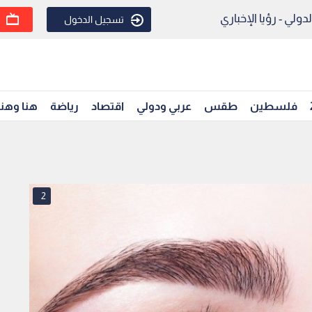
ولي - رؤيا الإخباري
تسجيل الدخول
فلسطين
طقس
عربي ودولي
اقتصاد
رياضة
هنا وهن
2