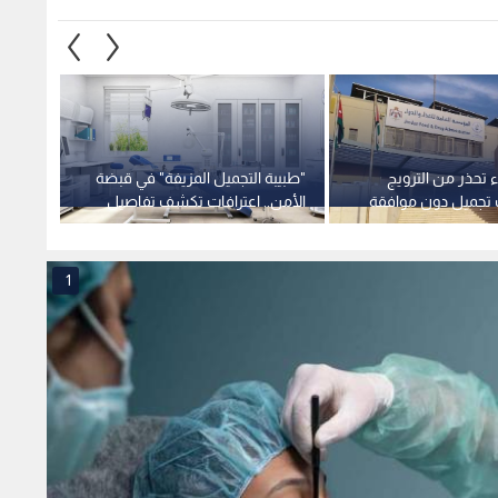
ء تحذر من الترويج
"طبيبة التجميل المزيفة" في قبضة
"الغذا
تجميل دون موافقة
الأمن.. اعترافات تكشف تفاصيل
قطاع 
إدارة "عيادة الوهم" بالجيزة
وتطلق 
1