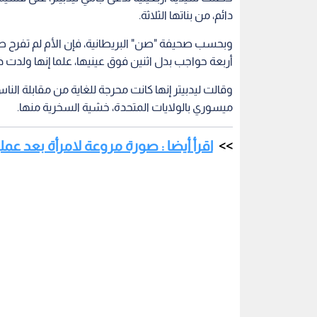
دائم، من بناتها الثلاثة.
وبحسب صحيفة "صن" البريطانية، فإن الأم لم تفرح ط
أربعة حواجب بدل اثنين فوق عينيها، علما إنها ولدت
وقالت ليدبيتر إنها كانت محرجة للغاية من مقابلة الن
ميسوري بالولايات المتحدة، خشية السخرية منها.
اقرأ أيضا : صورة مروعة لامرأة بعد عم