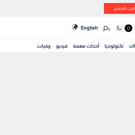
البث المباشر
English
اك
تكنولوجيا
أحداث مهمة
فيديو
وفيات