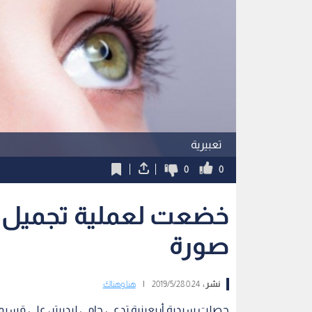
تعبيرية
0
0
خضعت لعملية تجميل لح
صورة
نشر :
0:24 2019/5/28
|
هنا وهناك
حصلت سيدية أربعينية تدعى جامي ليدبيتر، على قس