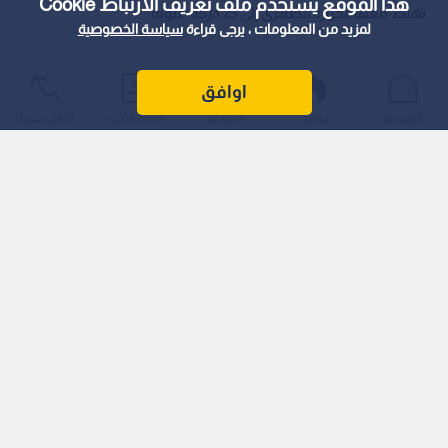
هذا الموقع يستخدم ملف تعريف الارتباط Cookie
تهبط معها الحرارة الصغرى إلى 23 درجة مئوية.
لمزيد من المعلومات ، يرجى قراءة
سياسة الخصوصية
اوافق
الرئيسية
عواجل
المباشر
أحدث الأخبار
الأكثر شيوعًا
ويتوقع أن تستمر الأجواء الحارة يوم الأربعاء بمستوى 35 درجة
مئوية، قبل أن تبدأ درجات الحرارة بالانخفاض التدريجي اعتبارا من
يومي الخميس والـجمعة (06 و07 آب) لتسجل 32 درجة مئوية نهارا،
مع أجواء صافية ولطيفة ليلا بين 20 و21 درجة مئوية.
وتنصح الجهات المعنية المواطنين بالإكثار من شرب السوائل الباردة
وعدم التعرض الطويل لأشعة الشمس المباشرة خلال أوقات