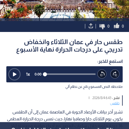
0
0
طقس حار في عمان الثلاثاء وانخفاض
تدريجي على درجات الحرارة نهاية الأسبوع
استمع للخبر:
1
x
0:00
ملاحظة: النص المسموع ناتج عن نظام آلي
نشر :
6:43 2026/8/4
|
طقس
تشير آخر بيانات الأرصاد الجوية في العاصمة عمان إلى أن الطقس
يكون، يوم الثلاثاء، حارا وصافيا نهارا، حيث تمس درجة الحرارة العظمى
36 درجة مئوية خلال ساعات العصر، مع أجواء صافية ومعتدلة ليلا