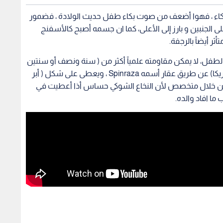
كاء ، فهوا أضعف من صوت بكاء طفل حديث الولادة ، فضمور
الجنبين و بارز إلى الأعلى، كما ان جسمه أصبح كالأسفنج
ثر أيضآ بالرجفة.
لطفل، لا يمكن مقاومته علميآ أكثر من ( سنة ونصف أو سنتين
) حيث ان العلاج لهذا المرض متواجد في (ألمانيا ، وأمريكا) عن طريق عقار أسمه Spinraza ، ويعطى على شكل ( أبر
 من خلال متخصص لأن النخاع الشوكي حساس أذا أعطيت في
ما افاد والده.