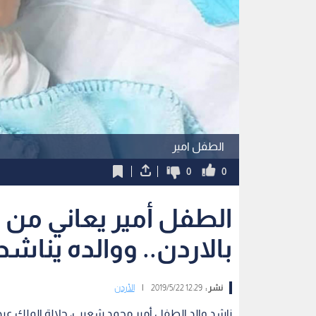
الطفل امير
0
0
الطفل أمير يعاني من
بالاردن.. ووالده يناشد
نشر :
12:29 2019/5/22
|
الأردن
ناشد والد الطفل أمير محمد شعيب، جلالة الملك عبد