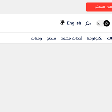
البث المباشر
English
اك
تكنولوجيا
أحداث مهمة
فيديو
وفيات