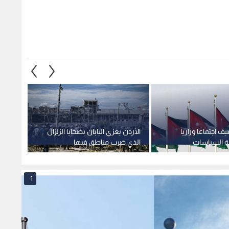
ف اجتماعا وزاريا
الأردن يعزي اليابان بضحايا الزلزال
يعرب ا
هة السياسات
الذي ضرب مناطق فيها
الألبس
اربعاء
الأمري
مسبو
1