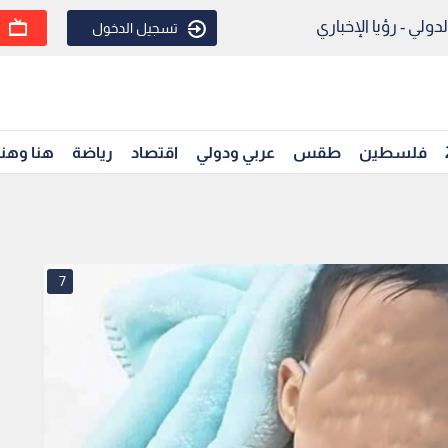
ولي - رؤيا الإخباري
تسجيل الدخول
فلسطين
طقس
عربي ودولي
اقتصاد
رياضة
هنا وهن
7