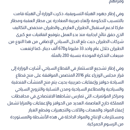
وقرائهم.
وفي إطار جهود الهيئة التسويقية، ذكرت الوزارة أن الهيئة قامت
بالتنسيب للحكومة بإلغاء ضريبة المغادرة عن مطار العقبة ومطار
ماركا لدعم استقبال الطيران العارض والطيران منخفض التكاليف
الذي حقق نتائج ايجابية منذ بدء العمل بتوقيع اتفاقيات مع كبرى
شركات الطيران حيث بلغ الدخل السياحي الإضافي من هذا النوع من
الطيران خلال عام واحد 33 مليونا و678 ألف دينار، كما ارتفعت
مبيعات التذكرة الموحدة بنسبة 280 بالمئة.
وفي إطار تشجيع الاستثمار في القطاع السياحي، أشارت الوزارة إلى
قرار مجلس الوزراء عام 2016 المتضمن الموافقة على منح قطاع
السياحة حوافز وإعفاءات ضريبية بحيث يتم منح المنشآت الفندقية
والسياحية والمطاعم السياحية ومدن التسلية والترويج السياحي
ومراكز المؤتمرات، التي تمارس نشاطها الاقتصادي في محافظات
المملكة خارج العاصمة، العديد من الحوافز والإعفاءات والمزايا تشمل
إعفاء المواد والمعدات والآلات والتجهيزات وقطع الغيار
ومستلزمات الإنتاج والمواد الداخلة في هذه الأنشطة والمستوردة
من الرسوم الجمركية.