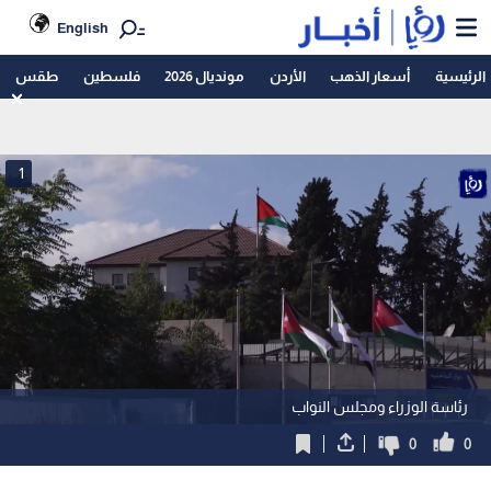
English
الرئيسية
أسعار الذهب
الأردن
مونديال 2026
فلسطين
طقس
1
رئاسة الوزراء ومجلس النواب
0
0