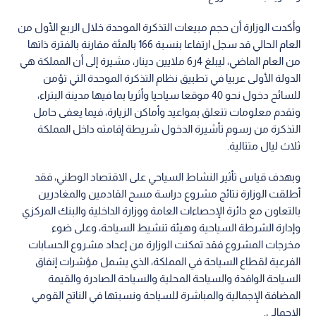
وأكدت الوزارة أن حجم مبيعات التذكرة الموحدة خلال الربع الأول من
العام الحالي قد سجل ارتفاعا بنسبة 166 بالمئة مقارنة بالفترة ذاتها
من العام الماضي، ليبلغ 4ر6 ملايين دينار، مشيرة إلى أن المملكة هي
الدولة الأولى عربيا في تطبيق نظام التذكرة الموحدة التي تؤمن
للسائح دخول نحو 40 موقعا سياحيا وأثريا بما فيها مدينة البتراء،
وتقدم معلومات تتعلق بمواعيد وأماكن الزيارة، فيما يعفى حامل
التذكرة من رسوم تأشيرة الدخول شريطة إقامته داخل المملكة
ثلاث ليال متتالية.
وبهدف قياس تأثير النشاط السياحي على الاقتصاد الوطني، فقد
أطلقت الوزارة نتائج مشروع دراسة مسح القادمين والمغادرين
بالتعاون مع دائرة الإحصاءات العامة ووزارة الداخلية والبنك المركزي
وإدارة الشرطة السياحية وهيئة تنشيط السياحة، وعلى ضوء
مخرجات المشروع فقد تمكنت الوزارة من إعداد مشروع الحسابات
الفرعية لقطاع السياحة في المملكة، الذي يشمل مؤشرات إنفاق
السياحة الوافدة والسياحة المحلية والسياحة الصادرة والقيمة
المضافة الإجمالية والمباشرة للسياحة ونسبتها في الناتج القومي
الإجمالي.