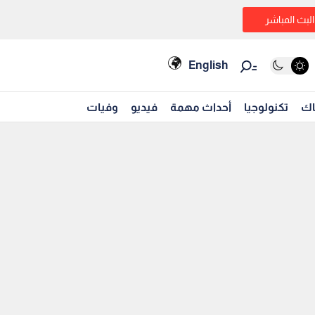
البث المباشر
English
اك
تكنولوجيا
أحداث مهمة
فيديو
وفيات