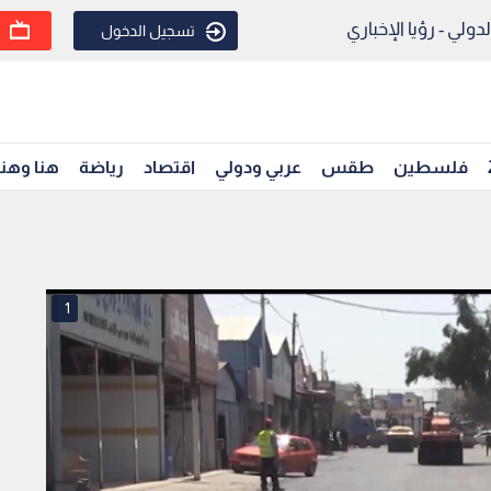
ولي - رؤيا الإخباري
تسجيل الدخول
فلسطين
طقس
عربي ودولي
اقتصاد
رياضة
هنا وهن
1