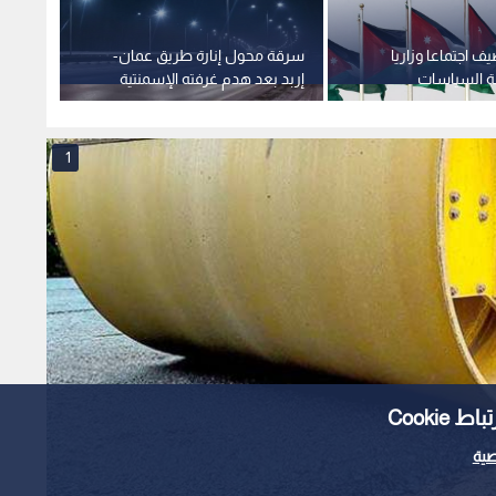
ف اجتماعا وزاريا
سرقة محول إنارة طريق عمان-
لجنة ا
هة السياسات
إربد بعد هدم غرفته الإسمنتية
تعديل
اربعاء
الأمير
1
Cooki
ية