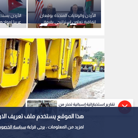
الأشغال تنهي صيانة طرق بـ 3.9
الأردن والولايات المتحدة يوقعان
الأردن يستضي
يم الجنوب
اتفاقية تعاون استراتيجي بقيمة
عربيا لمواج
354.6 مليون دولار
الإسرائيلية ال
تقارير استخباراتية إسبانية تحذر من
موجة اقتحام جديدة...
هذا الموقع يستخدم ملف تعريف الارتباط e
لمزيد من المعلومات ، يرجى قراءة
سياسة الخصوص