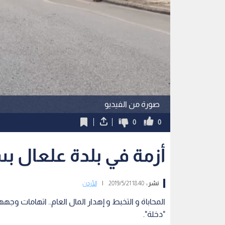
صورة من الفيديو
0
0
أزمة في بلدة علعال بس
نشر :
18:40 2019/5/21
|
الأردن
المحاباة و التخبط و إهدار المال العام.. اتهامات و
"دخلة".