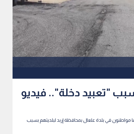
بب "تعبيد دخلة".. فيديو
جهها مواطنون في بلدة علعال بمحافظة إربد لبلديتهم بسبب