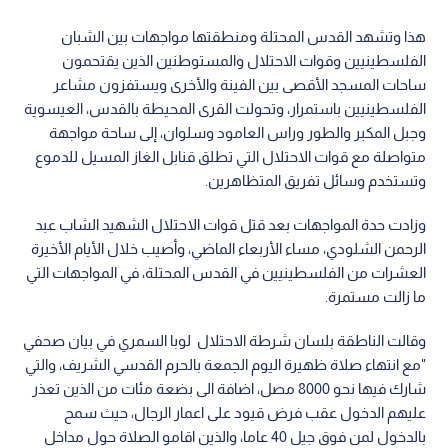
هذا وتشهد القدس المحتلة ومنطقتها مواجهات بين الشبان
الفلسطينيين وقوات الاحتلال والمستوطنين الذين يقتحمون
ساحات المسجد الأقصى بين الفينة والأخرى ويستفزون مشاعر
الفلسطينيين باستمرار، وتحولت القرى المحيطة بالقدس، العيسوية
وجبل المكبر والطور وراس العامود وسلوان، إلى ساحة مواجهة
متواصلة مع قوات الاحتلال التي تطلق قنابل الغاز المسيل للدموع
وتستخدم وسائل تفريق المتظاهرين.
وزادت حدة المواجهات بعد قتل قوات الاحتلال الشهيد الشاب عبد
الرحمن الشلودي، مساء الأربعاء الماضي، وأصيب خلال الأيام الأخيرة
العشرات من الفلسطينيين في القدس المحتلة، في المواجهات التي
ما زالت مستمرة.
وقالت الناطقة بلسان شرطة الاحتلال لوبا السمري في بيان صحفي
"مع انتهاء صلاة ظهيرة اليوم الجمعة بالحرم القدسي الشريف، والتي
شارك فيها نحو 8000 مصل، اضافة الى بضعة مئات من الذين تعذر
عليهم الدخول عقب فرض قيود على اعمار الرجال، حيث سمح
بالدخول لمن فوق جيل 40 عاما، والذين اقامو الصلاة حول مداخل