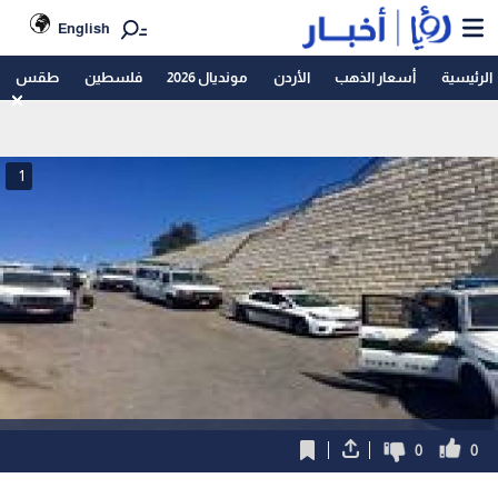
English
الرئيسية
أسعار الذهب
الأردن
مونديال 2026
فلسطين
طقس
1
0
0