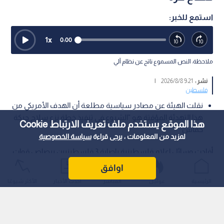
استمع للخبر:
1
x
0:00
ملاحظة: النص المسموع ناتج عن نظام آلي
نشر :
9:21 2026/8/8
|
فلسطين
نقلت الهيئة عن مصادر سياسية مطلعة أن الهدف الأمريكي من
هذا التهدئة المؤقتة هو "الشروع في تنفيذ خطة نزع سلاح حركة
هذا الموقع يستخدم ملف تعريف الارتباط Cookie
حماس"
لمزيد من المعلومات ، يرجى قراءة
سياسة الخصوصية
أفادت وسائل إعلام فلسطينية بإصابة 3 فلسطينيين برصاص قوات
الاحتلال ، في شمال مدينة خان يونس جنوبي قطاع غزة.
اوافق
الرئيسية
عواجل
المباشر
أحدث الأخبار
الأكثر شيوعًا