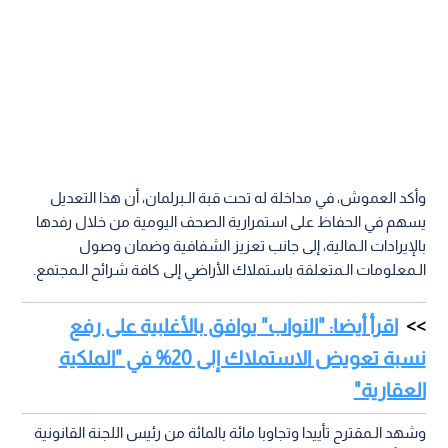
وأكد العموش، في مداخلة له تحت قبة الـبرلمان، أن هذا التعديل
يسهم في الحفاظ على استمرارية الصحف اليومية من خلال رفدها
بالإيرادات الـمالية، إلى جانب تعزيز الشفافية وضمان وصول
الـمعلومات الـمتعلقة باستملاك الأراضي إلى كافة شرائح الـمجتمع.
اقرأ أيضا: "النواب" يوافق بالأغلبية على رفع
نسبة تعويض الاستملاك إلى 20% في "الملكية
العقارية"
وشهد الـمقترح تأييدا وتجاوبا مائة بالمائة من رئيس اللجنة القانونية