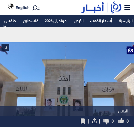
English
الرئيسية
أسعار الذهب
الأردن
مونديال 2026
فلسطين
طقس
3
الامن
0
0