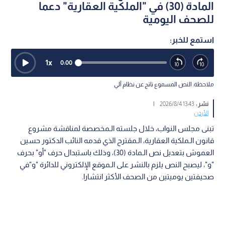
المادة (30) في "الملكية العقارية" دعما
للصحف اليومية
استمع للخبر:
1
x
0:00
ملاحظة: النص المسموع ناتج عن نظام آلي
نشر :
13:43 2026/8/4
|
الأردن
تبنى مجلس النواب، خلال جلسته الـمخصصة لمناقشة مشروع
قانون الـملكية العقارية، الـمقترح الذي قدمه النائب الدكتور حسين
العموش بتعديل نص الـمادة (30)، وذلك باستبدال حرف "أو" بحرف
"و"، ليصبح النص يلزم بالنشر على الـموقع الإلكتروني للدائرة "و"في
صحيفتين يوميتين من الصحف الأكثر انتشارا.