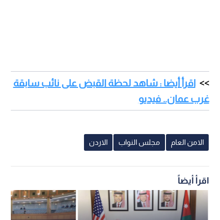
اقرأ أيضا : شاهد لحظة القبض على نائب سابقة
غرب عمان.. فيديو
الامن العام
مجلس النواب
الاردن
اقرأ أيضاً