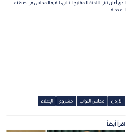
الذي أعلن تبني اللجنة للـمقترح النيابي، ليقره الـمجلس في صيغته
الـمعدلة.
الأردن
مجلس النواب
مشروع
الإعلام
اقرأ أيضاً