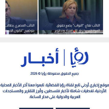
النائب نفاع: "النواب" يضع حقوق
النائب المصري يطالب الح
المواطنين فوق كل اعتبار وتطوير
بتوضيح "قانون الاستملاك
البنية التحتية ركيزة للأمن القومي
ويلمح للاستقالة
جميع الحقوق محفوظة رؤيا © 2026
موقع إخباري أردني تابع لقناة رؤيا الفضائية. تابعوا معنا آخر الأخبار المحلية
الأردنية، تغطيات شاملة لأخبار فلسطين، وأبرز التقارير والمستجدات
العربية والدولية على مدار الساعة.