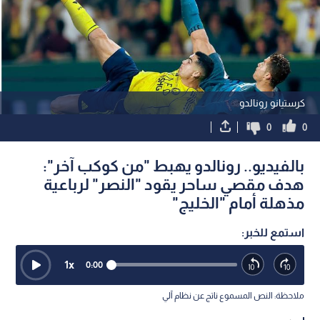
كرستيانو رونالدو
0
0
بالفيديو.. رونالدو يهبط "من كوكب آخر":
هدف مقصي ساحر يقود "النصر" لرباعية
مذهلة أمام "الخليج"
استمع للخبر:
1
x
0:00
ملاحظة: النص المسموع ناتج عن نظام آلي