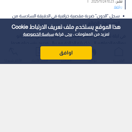
نشر :
10:23 2025/11/24
|
رياضة
سجل "الدون" ضربة مقصية خرافية في الدقيقة السادسة من
الوقت بدل الضائع.
هذا الموقع يستخدم ملف تعريف الارتباط Cookie
لمزيد من المعلومات ، يرجى قراءة
سياسة الخصوصية
في ليلة تحولت إلى احتفال أصفر، أعاد النجم البرتغالي كريستيانو
رونالدو الجماهير إلى ذكرياته الخالدة مع ريال مدريد، بتسجيله هدفا
يستحق لقب "الساحر من كوكب آخر".
اوافق
الرئيسية
عواجل
المباشر
أحدث الأخبار
الأكثر شيوعًا