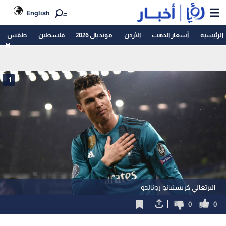
English
الرئيسية
أسعار الذهب
الأردن
مونديال 2026
فلسطين
طقس
1
البرتغالي كريستيانو رونالدو
0
0