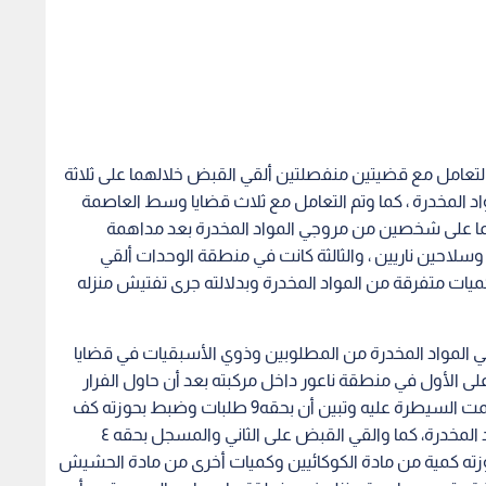
تعامل مع قضيتين منفصلتين ألقي القبض خلالهما على ثلاثة
د المخدرة ، كما وتم التعامل مع ثلاث قضايا وسط العاصمة
هما على شخصين من مروجي المواد المخدرة بعد مداهمة
سلاحين ناريين ، والثالثة كانت في منطقة الوحدات ألقي
ات متفرقة من المواد المخدرة وبدلالته جرى تفتيش منزله
 المواد المخدرة من المطلوبين وذوي الأسبقيات في قضايا
 الأول في منطقة ناعور داخل مركبته بعد أن حاول الفرار
وصدم المركبة العسكرية التابعة للقوة الأمنية حيث تمت السيطرة عليه وتبين أن بحقه9 طلبات وضبط بحوزته كف
من مادة الحشيش وكميات أخرى من الحبوب والمواد المخدرة، كما والقي القبض على الثاني والمسجل بحقه ٤
زته كمية من مادة الكوكائيين وكميات أخرى من مادة الحشيش