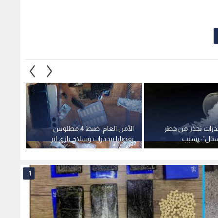
درات تحذر من خطر
الأمن العام: ضبط 4 مطلوبين
الأمن 
ستال": يسبب
بقضايا مخدرات وسلاح ناري إثر
مسيرة
فصام والسكتات
مداهمة مركبتهم بمخيم إربد
اعترا
1