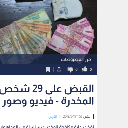
من المضبوطات
0
0
القبض على 
المخدرة - فيديو وصور
نشر :
11:53 2019/5/15
|
الأردن
نفذت إدارة مكافحة المخدرات سلسلة من المداهمات 