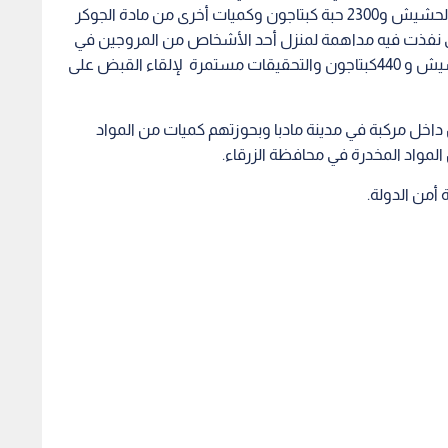
في منطقة القصر وضبط بحوزته ٥ كفوف من مادة الحشيش و2300 حبة كبتاجون وكميات أخرى من مادة الجوكر
ذي نفذت فيه مداهمة لمنزل أحد الأشخاص من المروجين في
محافظة العقبة وعثر داخله على كفين من مادة الحشيش و 440كبتاجون والتحقيقات مستمرة لإلقاء القبض على
خل مركبة في مدينة مادبا وبحوزتهم كميات من المواد
المواد المخدرة في محافظة الزرقاء.
أمن الدولة.