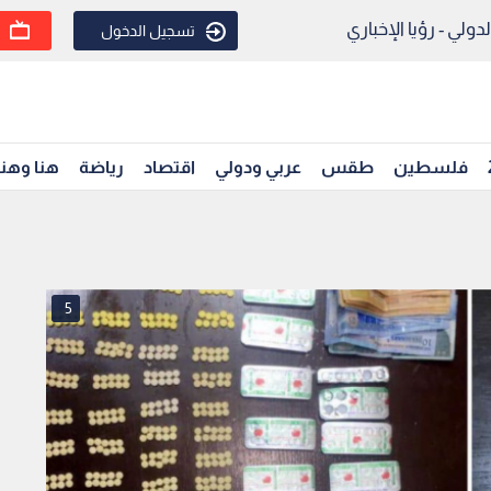
ولي - رؤيا الإخباري
تسجيل الدخول
فلسطين
طقس
عربي ودولي
اقتصاد
رياضة
هنا وهن
5