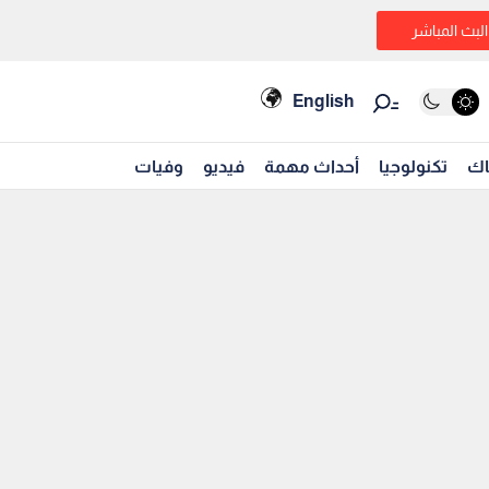
البث المباشر
English
اك
تكنولوجيا
أحداث مهمة
فيديو
وفيات