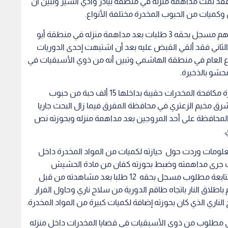
 فقد تمت مداهمة منزله في منطقة بيادر وادي السير وتبين أن
وفي شمال العاصمة ألقي القبض على شخصين أحدهم مسجل بحقه 3 طلبات بعد مداهمة منزله في منطقة أبو
 الثاني فقد ألقي القبض عليه بعد أن اشتبهت إحدى الدوريات
شارع العام في منطقة الهاشمي وتبين أنه من ذوي الأسبقيات في
حشو بالذخيرة.
وعن باقي محافظات المملكة فقد ضبطت كوادر إدارة مكافحة المخدرات حقيبة بداخلها 15 ألف حبة من حبوب
شرق مخيم الزعتري في محافظة المفرق فيما زال البحث جاريا
المحافظة على أحد المروجين بعد مداهمة منزله وبحوزته نص
مات وردت حول حيازته لكميات من المواد المخدرة داخل
يث جرى مداهمته وضبط بحوزته كفان من مادة الحشيش
وكميات أخرى من الحبوب المخدرة ، وفي الرمثا جرى متابعة مطلوب مسجل بحقه 12 طلبا بعد مشاهدته من قبل
لاق النار باتجاه طاقم الدورية من سلاح ناري وحاول الفرار
لناري الذي كان بحوزته إضافة لكميات كبيرة من المواد المخدرة.
 مطلوب من ذوي الأسبقيات في قضايا المخدرات داخل منزله