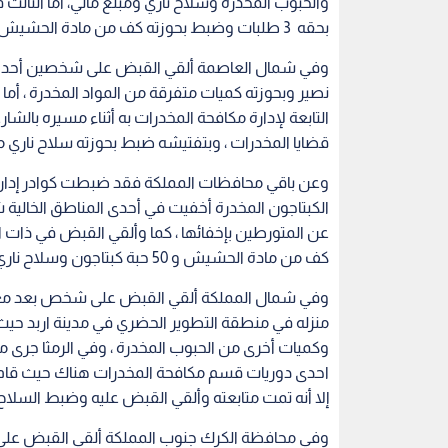
والحبوب المخدرة وسلاح ناري ومبلغ مالي، أما الثالث
بحقه 3 طلبات وضبط بحوزته كف من مادة الحشيش وكميات من الحبوب المخدرة مختلفة الأنواع.
نصير وبحوزته كميات متفرقة من المواد المخدرة ، أما
التابعة لإدارة مكافحة المخدرات به أثناء مسيره بال
قضايا المخدرات ، وبتفتيشه ضبط بحوزته سلاح ناري م
الكبتاجون المخدرة أخفيت في أحدى المناطق الخالية 
عن المتورطين بإخفائها ، كما وألقي القبض في ذات 
كف من مادة الحشيش و 50 حبة كبتاجون وسلاح ناري.
وفي شمال المملكة ألقي القبض على شخص بعد معلو
منزله في منطقة التطوير الحضري في مدينة اربد ح
احدى دوريات قسم مكافحة المخدرات هناك حيث قام باط
إلا أنه تمت متابعته وألقي القبض عليه وضبط السلاح ا
وفي محافظة الكرك جنوب المملكة ألقي القبض على