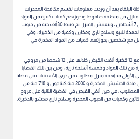
فظة البلقاء بعد أن وردت معلومات لقسم مكافحة المخدرات
لمنازل في منطقة صافوط وبحوزتهم كميات كبيرة من المواد
المخدرة حيث جرى مداهمة المنزل والقي القبض على 7 أشخاص ، وبتفتيش المنزل تم ضبط 30ألف حبة من حبوب
المعدة للبيع وسلاح ناري ومخازن وكمية من الذخيرة ، وفي
ل مع شخصين بحوزتهما كميات من المواد المخدرة في
وفي العاصمة تعاملت كوادر إدارة مكافحة المخدرات مع 12 قضية ألقت القبض خلالها على 12 شخصا من مروجي
 من تلك المواد وخمسة أسلحة نارية ، ومن بين تلك القضايا
 الأولى مداهمة منزل مطلوب من ذوي الأسبقيات في قضايا
المخدرات والذي عثر داخله بعد تفتيشه على 14 كفا من مادة الحشيش المخدرة و 2000 حبة كبتاجون و 718 حبة من
 المطلوب ، في حين ألقي القبض في القضية الثانية على مروج
ائين وكميات من الحبوب المخدرة وسلاح ناري محشو بالذخيرة.