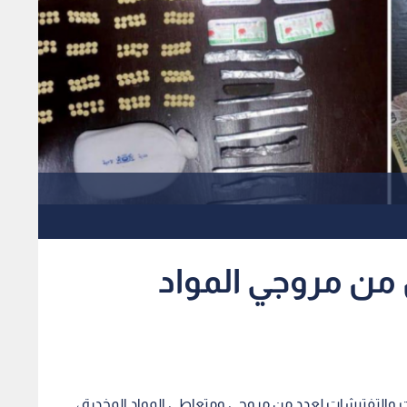
29 شخص من مروجي المواد
والتفتيشات لعدد من مروجي ومتعاطي المواد المخدرة ،