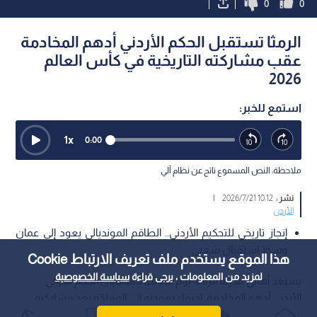
0
0
الرمثا تستقبل الحكم الأردني أدهم المخادمة
عقب مشاركته التاريخية في كأس العالم
2026
استمع للخبر:
1
x
0:00
ملاحظة: النص المسموع ناتج عن نظام آلي
نشر :
10:12 2026/7/21
|
الأردن
إنجاز تاريخي للتحكيم الأردني.. الطاقم المونديالي يعود إلى عمان
وسط استقبال شعبى.
هذا الموقع يستخدم ملف تعريف الارتباط Cookie
لمزيد من المعلومات ، يرجى قراءة
سياسة الخصوصية
يستعد أهالي مدينة الرمثا، يوم الثلاثاء، لاستقبال الحكم الدولي
الأردني أدهم المخادمة، احتفاء بعودته إلى المملكة بعد مشاركته
ضمن الطاقم التحكيمي الأردني في نهائيات كأس العالم 2026.