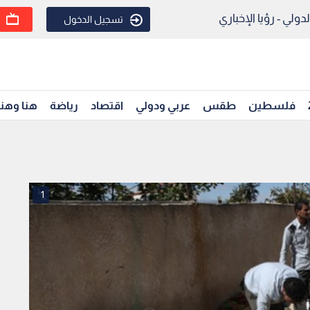
ولي - رؤيا الإخباري
تسجيل الدخول
فلسطين
طقس
عربي ودولي
اقتصاد
رياضة
هنا وهن
1