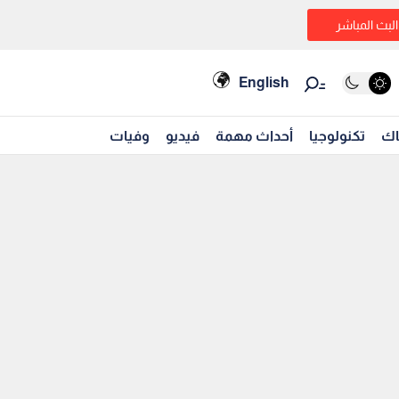
البث المباشر
English
اك
تكنولوجيا
أحداث مهمة
فيديو
وفيات