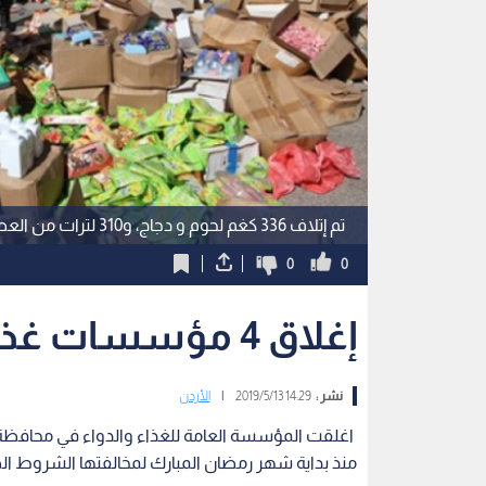
تم إتلاف 336 كغم لحوم و دجاج، و310 لترات من العصائر
0
0
إغلاق 4 مؤسسات غذائية في محافظة الزرقاء
نشر :
14:29 2019/5/13
|
الأردن
اغلقت المؤسسة العامة للغذاء والدواء في محافظة 
منذ بداية شهر رمضان المبارك لمخالفتها الشروط ال