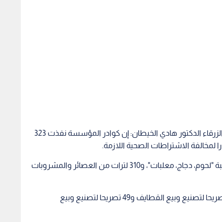
وقال مدير فرع المؤسسة العامة للغذاء والدواء في الزرقاء الدكتور هادي الخيطان: إن كوادر المؤسسة نفذت 323
وأضاف انه تم إتلاف 336 كغم من المواد الغذائية الصلبة "لحوم، دجاج، معلبات"، و310 لترات من العصائر والمشروبات
وأشار الى أن المؤسسة منحت منذ بداية رمضان 41 تصريحا لتصنيع وبيع القطايف و49 تصريحا لتصنيع وبيع