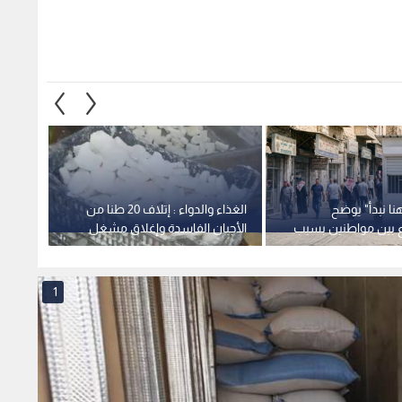
نا نبدأ" يوضح
الغذاء والدواء : إتلاف 20 طنا من
بلدية 
اع بين مواطنين بسبب
الأجبان الفاسدة وإغلاق مشغل
الموز 
اء والبلدية تتعهد
غير مرخص في الموقر
إربد
يديو
1