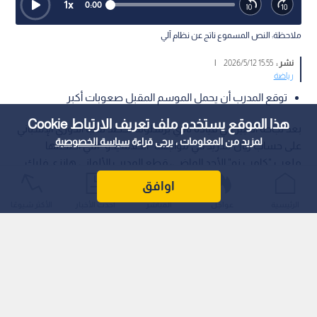
1
x
0:00
ملاحظة: النص المسموع ناتج عن نظام آلي
نشر :
15:55 2026/5/12
|
رياضة
توقع المدرب أن يحمل الموسم المقبل صعوبات أكبر
هذا الموقع يستخدم ملف تعريف الارتباط Cookie
بعد نجاحه الكبير في قيادة نادي برشلونة لحصد لقب الدوري الإسباني
لمزيد من المعلومات ، يرجى قراءة
سياسة الخصوصية
على حساب ريال مدريد في مواجهة "الكلاسيكو" التي احتضنها
ملعب "كامب نو" الأحد الماضي، قطع المدرب الألماني هانزي فليك
خطوة جديدة في مشروعه الرياضي مع الفريق الكتالوني.
اوافق
الرئيسية
عواجل
المباشر
أحدث الأخبار
الأكثر شيوعًا