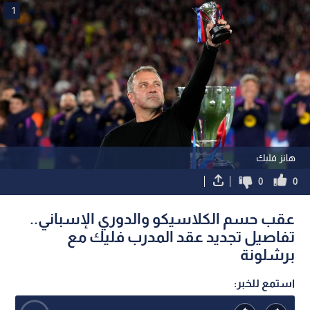
1
هانز فليك
0
0
عقب حسم الكلاسيكو والدوري الإسباني..
تفاصيل تجديد عقد المدرب فليك مع
برشلونة
استمع للخبر: