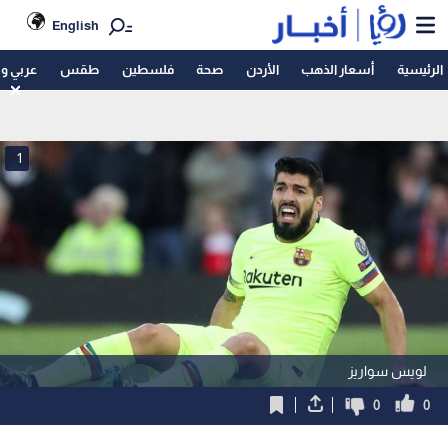
English
الرئيسية
أسعار الذهب
الأردن
صحة
فلسطين
طقس
عربي و
1
لويس سواريز
0
0