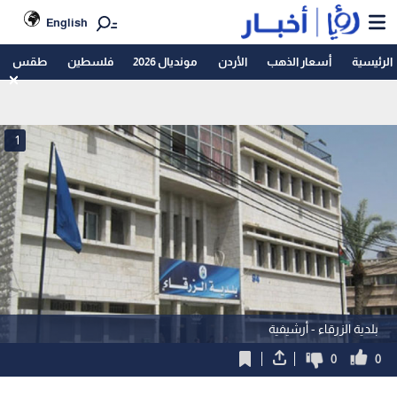
English
الرئيسية
أسعار الذهب
الأردن
مونديال 2026
فلسطين
طقس
1
بلدية الزرقاء - أرشيفية
0
0