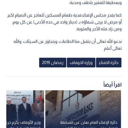
ويعطيها للفقير بلطف ومحبة.
كما يقدر مجلس الإفتاء فدية طعام المسكين للعاجز عن الصيام لكبر
أو مرض لا يرجى شفاؤه بـ (دينار واحد في حده الأدنى) عن كل يوم،
ومن زاد فله الأجر والمثوبة.
ندعو الله تعالى أن يتقبل منا الطاعات، ويتجاوز عن السيئات. والله
تعالى أعلم
دائرة الافتاء
وزارة الاوقاف
رمضان 2019
اقرأ أيضاً
دائرة الإفتاء العام تعلن عن مسابقة
وزير الأوقاف يكرم خريجي م