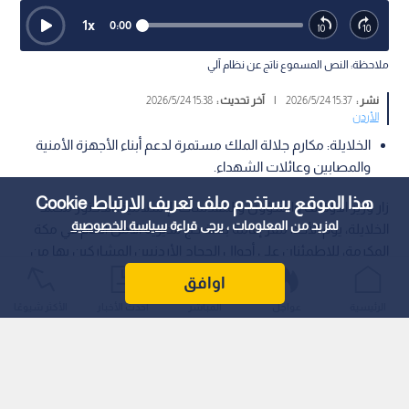
1
x
0:00
ملاحظة: النص المسموع ناتج عن نظام آلي
نشر :
15:37 2026/5/24
|
آخر تحديث :
15:38 2026/5/24
الأردن
الخلايلة: مكارم جلالة الملك مستمرة لدعم أبناء الأجهزة الأمنية
والمصابين وعائلات الشهداء.
هذا الموقع يستخدم ملف تعريف الارتباط Cookie
زار وزير الأوقاف والشؤون والمقدسات الإسلامية، الدكتور محمد
لمزيد من المعلومات ، يرجى قراءة
سياسة الخصوصية
الخلايلة، يوم الأحد، مقر إقامة بعثة حج مديرية الأمن العام في مكة
المكرمة، للاطمئنان على أحوال الحجاج الأردنيين المشاركين بها من
مناسك الموسم الحالي.
اوافق
الرئيسية
عواجل
المباشر
أحدث الأخبار
الأكثر شيوعًا