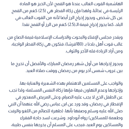
الهاشمية القوت الغالب عندنا هو القمح؛ لأن الخبز هو المادة
الرئيسة في غذائنا، ولهذا فإن زكاة الفطر هي (2.5) كغم من القمح
عن كل شخص، ويجوز إخراج الرز أيضا لأنه من القوت الغالب في
البلد، كما يجوز إخراج قيمة الـ(2.5) كغم من الرز أو القمح نقدا.
ويقدر مجلس الإفتاء والبحوث والدراسات الإسلامية قيمة الصاع من
غالب قوت أهل بلدنا بـ (180قرشا)، فتكون هي زكاة الفطر الواجبة،
ومن أراد الزيادة فله الأجر والثواب.
ويجوز إخراجها من أول شهر رمضان المبارك، والأفضل أن تخرج ما
بين غروب شمس آخر يوم من رمضان ووقت صلاة العيد.
والواجب على المسلمين الاهتمام بهذه الشعيرة والعناية بها،
وإخراجها وعدم التهاون فيها؛ فإنها زكاة النفس المسلمة؛ ولذا تجب
عن الطفل الذي لا يجب عليه الصيام، وعلى المريض المعذور في
الإفطار في رمضان، وقد ورد عن ابن عباس رضي الله عنهما أن النبي
صلى الله عليه وسلم وصفها بأنها: (طهرة للصائم من اللغو والرفث
وطعمة للمساكين) رواه أبوداود. وشرعت لسد حاجة الفقراء
والمساكين يوم العيد، فيجب على المسلم أن يخرجها بنفس طيبة،