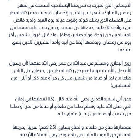
الاجتماعي الذي تميزت به شريعتنا الإسلامية السمحة في شهر
رمضان المبارك، شهر البر والخير والإحسان؛ فوجبت فيه زكاة الفطر
على المسلم الذي يملك قوته وقوت عياله يوم العيد، ولديه فائض
عن حوائجه الأصلية، يدفعها عن نفسه، وعمن تجب عليه نفقته من
المسلمين من زوجة، وولد صغير، وطفل ولد قبل غروب شمس آخر
يوم من رمضان، ويدفعها أيضا عن أبيه وأمه الفقيرين اللذين ينفق
عليهما.
روى البخاري ومسلم عن عبد الله بن عمر رضي الله عنهما (أن رسول
الله صلى الله عليه وسلم فرض زكاة الفطر من رمضان على الناس،
صاعا من تمر أو صاعا من شعير، على كل حر أو عبد، ذكر أو أنثى، من
المسلمين)
وعن أبي سعيد الخدري رضي الله عنه، قال: (كنا نعطيها في زمان
النبي صلى الله عليه وسلم صاعا من طعام، أو صاعا من تمر، أو صاعا
من شعير، أو صاعا من زبيب) متفق عليه.
فمقدارها صاع من طعام، والصاع يساوي (2.5 كغم) تقريبا، يخرجها
المسلم من القوت الغالب في بلده. ونحن في المملكة الأردنية