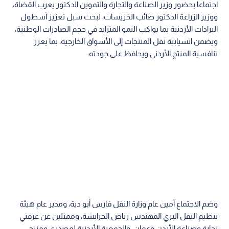
اجتماعا بحضور وزير الصناعة والتجارة والتموين الدكتور يعرب القضاة،
ووزير الزراعة الدكتور صائب الخريسات، لبحث سبل تعزيز أسطول
البرادات الأردنية بما يواكب النمو المتزايد في حجم الصادرات الوطنية،
ويضمن انسيابية نقل المنتجات إلى الأسواق الخارجية، بما يعزز
تنافسية المنتج الأردني ويحافظ على جودته.
وضم الاجتماع أمين عام وزارة النقل فارس أبو دية، ومدير عام هيئة
تنظيم النقل البري المهندس رياض الخرابشة، وممثلين عن غرفتي
تجارة وصناعة الأردن وعمان، والجمعية الأردنية لمصدري ومنتجي