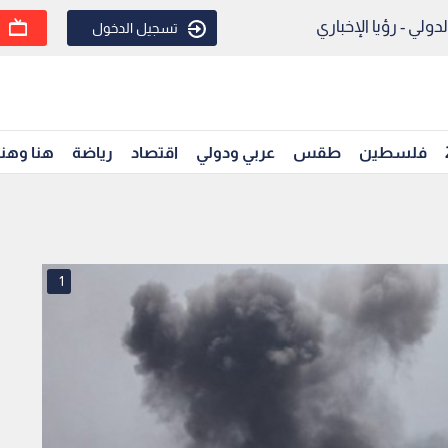
ولي - رؤيا الإخباري
تسجيل الدخول
فلسطين
طقس
عربي ودولي
اقتصاد
رياضة
هنا وهن
1