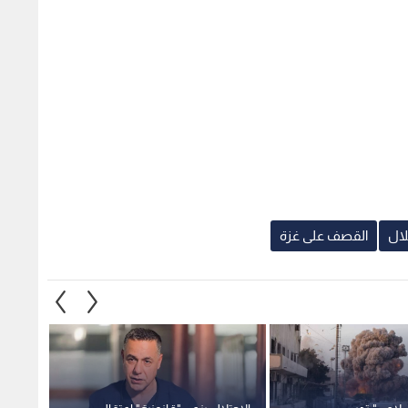
لال
القصف على غزة