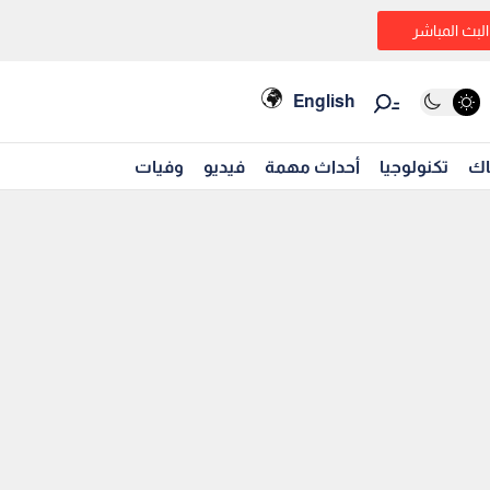
البث المباشر
English
اك
تكنولوجيا
أحداث مهمة
فيديو
وفيات