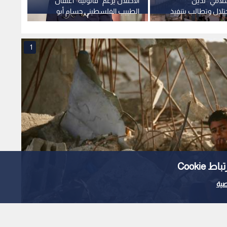
سلامي" تدين
الاحتلال يزعم "قانونية" اعتقال
ملادي
حتلال وتطالب بتنفيذ
الطبيب الفلسطيني حسام أبو
حكومت
نية من خطة السلام
صفية وينفي تدهور صحته
واحدا ل
1
Cooki
ية