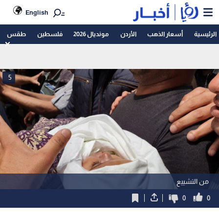
English
الرئيسية
أسعار الذهب
الأردن
مونديال 2026
فلسطين
طقس
5
من التشييع
0
0