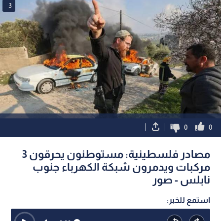
3
0
0
مصادر فلسطينية: مستوطنون يحرقون 3
مركبات ويدمرون شبكة الكهرباء جنوب
نابلس - صور
استمع للخبر: