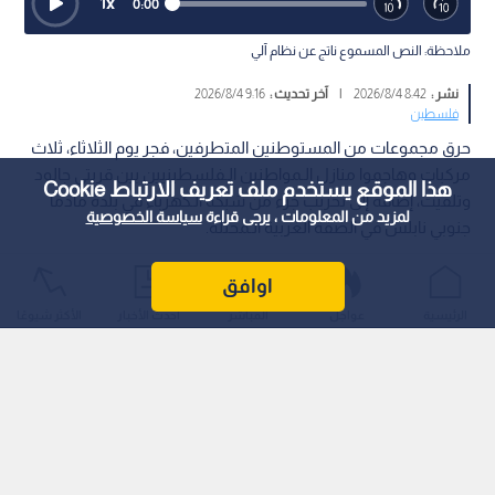
1
x
0:00
ملاحظة: النص المسموع ناتج عن نظام آلي
نشر :
8:42 2026/8/4
|
آخر تحديث :
9:16 2026/8/4
فلسطين
حرق مجموعات من المستوطنين المتطرفين، فجر يوم الثلاثاء، ثلاث
مركبات وهاجموا منازل الـمواطنين الـفلسطينيين بين قريتي جالود
هذا الموقع يستخدم ملف تعريف الارتباط Cookie
وتلفيت، إضافة إلى تخريب جزء من شبكة الـكهرباء في بلدة مادما
لمزيد من المعلومات ، يرجى قراءة
سياسة الخصوصية
جنوبي نابلس في الضفة الغربية الـمحتلة.
اوافق
الرئيسية
عواجل
المباشر
أحدث الأخبار
الأكثر شيوعًا