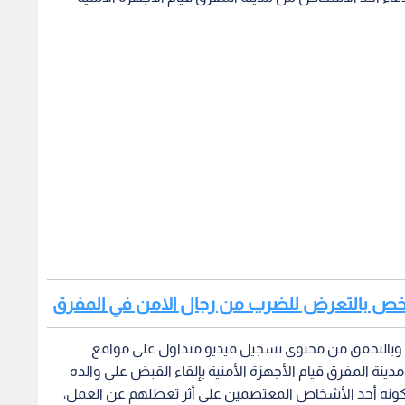
 شخص بالتعرض للضرب من رجال الامن في المفرق
نه وبالتحقق من محتوى تسجيل فيديو متداول على مواقع
ينة المفرق قيام الأجهزة الأمنية بإلقاء القبض على والده
 كونه أحد الأشخاص المعتصمين على أثر تعطلهم عن العمل،
فقد تبين أنه تم إلقاء القبض على شقيق ذلك الشخص لوجود 3 طلبات جرمية بحقه، وأن والدهما البالغ من العمر 75
عاما قد راجع المركز الأمني، وبتدقيق اسمه فقد اتضح وجود مذكرة إحضار بتاريخ 29/12/2016 لصدور حكم بالحبس
كإجراء قانوني تم إلقاء القبض عليه ليتم توديعه إلى مصدر
ستشفى .