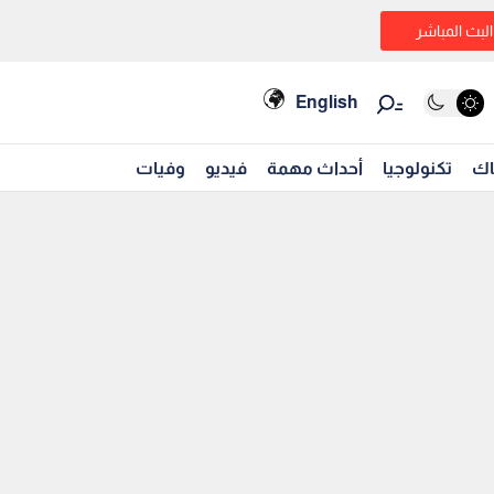
البث المباشر
English
اك
تكنولوجيا
أحداث مهمة
فيديو
وفيات