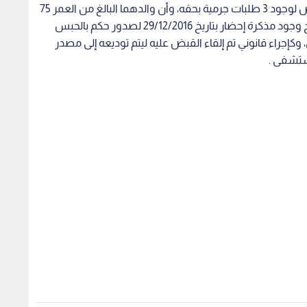
الأمن العام: ضبط 4 مطلوبين
الأمن العام: عثرنا على حطام
ت وسلاح ناري إثر
مسيرة بمحافظة الكرك بعد
بحادث
هم بمخيم إربد
اعتراضها ودون تسجيل إصابات
1