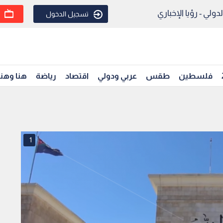
ولي - رؤيا الإخباري
تسجيل الدخول
فلسطين
طقس
عربي ودولي
اقتصاد
رياضة
هنا وهن
1