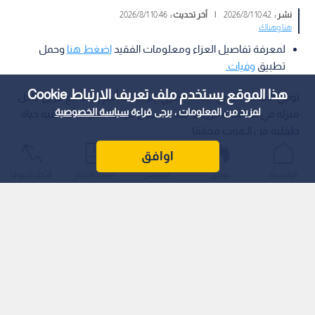
نشر :
10:42 2026/8/1
|
آخر تحديث :
10:46 2026/8/1
هنا وهناك
لمعرفة تفاصيل العزاء ومعلومات الفقيد
اضغط هنا
وحمل
تطبيق
وفيات.
هذا الموقع يستخدم ملف تعريف الارتباط Cookie
توفي الشاب الأردني محمد حجازي، إثر حادث أليم إثر اندلاع حريق داخل
لمزيد من المعلومات ، يرجى قراءة
سياسة الخصوصية
منزله في محافظة الزرقاء، بعدما سجل موقفا بطوليا أنقذ فيه حياة
طفليه من الـموت محققا.
اوافق
الرئيسية
عواجل
المباشر
أحدث الأخبار
الأكثر شيوعًا