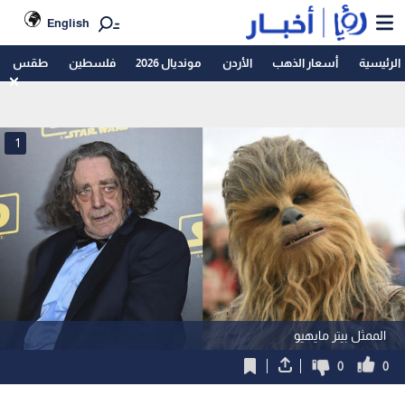
English
الرئيسية
أسعار الذهب
الأردن
مونديال 2026
فلسطين
طقس
1
الممثل بيتر مايهيو
0
0