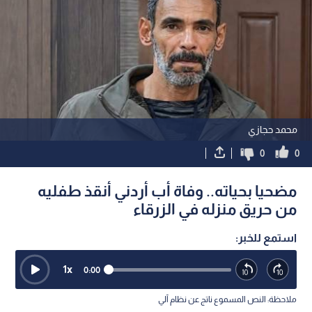
محمد حجازي
0
0
مضحيا بحياته.. وفاة أب أردني أنقذ طفليه
من حريق منزله في الزرقاء
استمع للخبر:
1
x
0:00
ملاحظة: النص المسموع ناتج عن نظام آلي