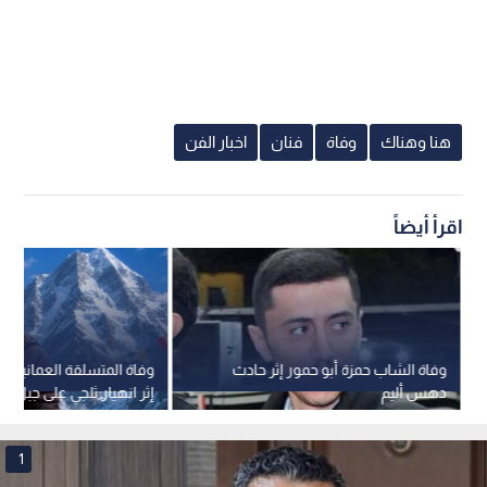
هنا وهناك
وفاة
فنان
اخبار الفن
اقرأ أيضاً
وفاة الشاب حمزة أبو حمور إثر حادث
وفاة المتسلقة العمانية نظ
دهس أليم
إثر انهيار ثلجي على جبل ب
باكستان
1