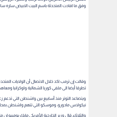
وفق ما افادت المتحدثة باسم البيت الابيض ساره سان
وقالت إن ترمب اكد خلال الاتصال أن الولايات المتحدة
تطرقا أيضا الى ملفي كوريا الشمالية واوكرانيا ومعاه
ويتصاعد التوتر منذ أسابيع بين واشنطن التي تدعم ز
نيكولاس مادورو، وموسكو التي تتهم واشنطن بمحاولة 
والثلاثاء، قال وزير الخارجية الأمريكي مايك بومبيو 
منه "البقاء".