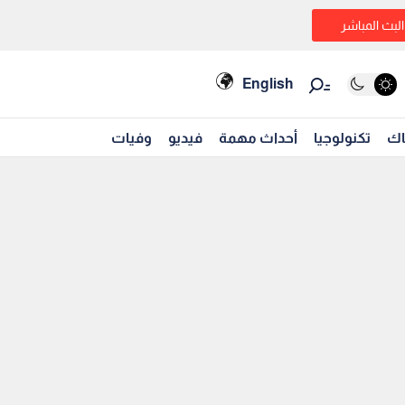
البث المباشر
English
اك
تكنولوجيا
أحداث مهمة
فيديو
وفيات