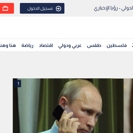
ولي - رؤيا الإخباري
تسجيل الدخول
فلسطين
طقس
عربي ودولي
اقتصاد
رياضة
هنا وهن
1