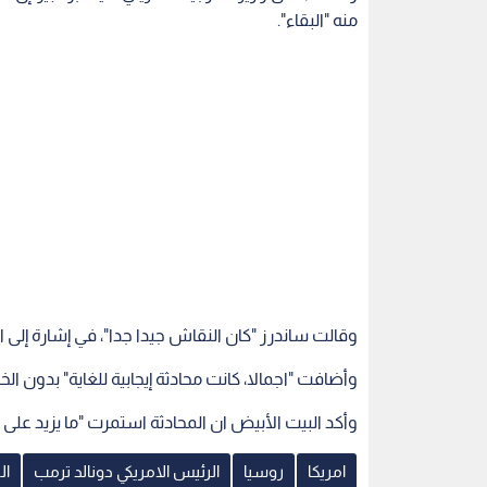
وقالت ساندرز "كان النقاش جيدا جدا"، في إشارة إلى ا
وأضافت "اجمالا، كانت محادثة إيجابية للغاية" بدون ا
وأكد البيت الأبيض ان المحادثة استمرت "ما يزيد على
امريكا
روسيا
الرئيس الامريكي دونالد ترمب
ال
اقرأ أيضاً
لصواريخ
مقتل 3 أشخاص بينهم طفل في
"انفجارات ته
لـمضادة
هجوم بمسيرة روسية عقب
الأوكرانية"..
انفجارات هزت كييف
بصواريخ بالس