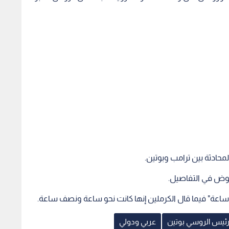
لمحادثة بين ترامب وبوتين.
لخوض في التفاصيل.
 ساعة" فيما قال الكرملين إنها كانت نحو ساعة ونصف ساعة.
رئيس الروسي بوتين
عربي ودولي
ز العاصمة
"سي إن إن": رئيس الأركان
مسؤول
 سماع دوي انفجارات
الأمريكي يحذر من الحرب مع إيران
حول هر
في كييف عقب تحذير من هجوم
ويدعو لإيجاد "مخرج عاجل"
الحصار
تية