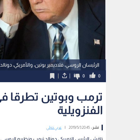
الرئيسان الروسي، فلاديمير بوتين، والأمريكي، دونالد
0
0
ترمب وبوتين تطرقا في
الفنزويلية
نشر :
20:45 2019/5/3
|
عربي دولي
ناقش الرئيس الامريكي دونالد ترمب ونظيره الروسي ف