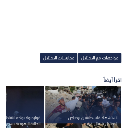
مواجهات مع الاحتلال
ممارسات الاحتلال
اقرأ أيضاً
استشهاد فلسطينيين برصاص
غوارديولا يواجه انتقادات 
الاحتلال شمال غزة
الجالية اليهودية بسبب دع