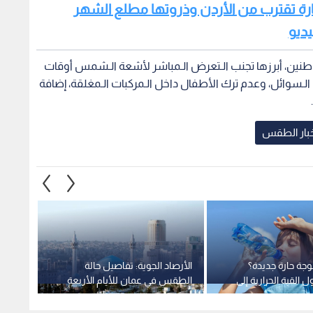
ارة تقترب من الأردن وذروتها مطلع الشهر
يديو
ين، أبرزها تجنب الـتعرض الـمباشر لأشعة الـشمس أوقات
، والإكثار من شرب الـسوائل، وعدم ترك الأطفال داخل الـمركبات الـمغلقة، إضافة
خبار الطقس
جة حارة جديدة؟
الأرصاد الجوية: تفاصيل حالة
تفاصي
القبة الحرارية إلى
الطقس في عمان للأيام الأربعة
حتى ال
الشام
القادمة
المتوق