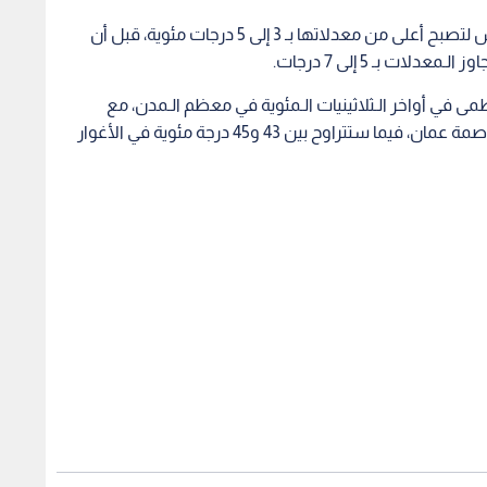
ويتوقع أن يطرأ ارتفاع على درجات الـحرارة يوم الخميس لتصبح أعلى من معدلاتها بـ 3 إلى 5 درجات مئوية، قبل أن
ات بـ 5 إلى 7 درجات.
ى في أواخر الـثلاثينيات الـمئوية في معظم الـمدن، مع
احتمالية ملامستها حاجز 40 درجة مئوية في شرق العاصمة عمان، فيما ستتراوح بين 43 و45 درجة مئوية في الأغوار