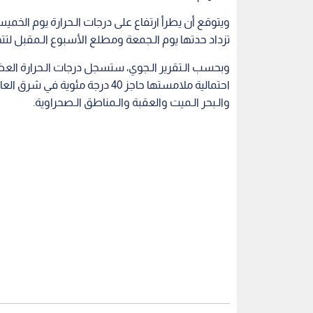
تزداد حدتها يوم الـجمعة ومطلع الأسبوع الـمقبل لتتجاوز الـمعدل
وبحسب الـتقرير الـجوي، ستسجل درجات الـحرارة العظم
والـبحر الـميت والعقبة والـمناطق الـصحراوية.