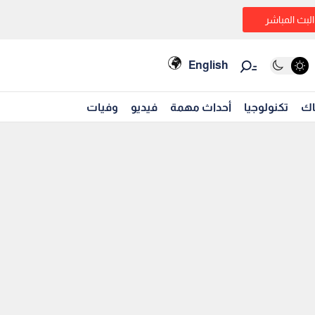
البث المباشر
English
اك
تكنولوجيا
أحداث مهمة
فيديو
وفيات