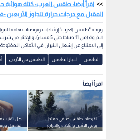
اقرأ أيضا: طقس العرب: كتلة هوائية ح
المقبل مع درجات حرارة تتجاوز الأربعين -ف
ووجه "طقس العرب" إرشادات وتوصيات هامة للمواطن
الـذروة (من 11 صباحا حتى 5 مساء)
إلى الامتناع عن إشعال الـنيران في الأماكن الـمفتوحة.
الطقس
اخبار الطقس
الطقس في الأردن
أ
اقرأ أيضاً
وائية حارة
الأرصاد: طقس صيفي معتدل
هل تقترب مو
ذروتها مطلع
يومي الاثنين والثلاثاء والحرارة
تفاصيل وصول 
رجات حرارة
تسجل 32 مئوية
الأردن وبلاد 
ديو