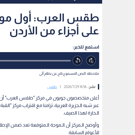
طقس العرب: أول موجة
على أجزاء من الأردن
استمع للخبر:
ملاحظة: النص المسموع ناتج عن نظام آلي
نشر :
16:56 2026/7/29
|
طقس
أعلن متخصصون جويون في مركز "طقس العرب" أن الأرد
عبر شبه الـجزيرة العربية، تزامنا مع اقتراب مركز "القب
الـحارة لهذا الصيف.
وأوضح الـمركز أن الـموجة الـمتوقعة تعد ضمن الإطار
للأعوام السابقة.