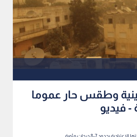
نية وطقس حار عموما
- فيديو
ية بحدود 7-8 درجات مئوية.