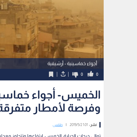
أجواء خماسينية - أرشيفية
0
0
الخميس- أجواء خماسي
وفرصة لأمطار متفرقة 
نشر :
1:01 2019/5/2
|
طقس
توالي درجات الحرارة، الخميس، ارتفاعها وتتجاوز معدلاتها الاعتياد