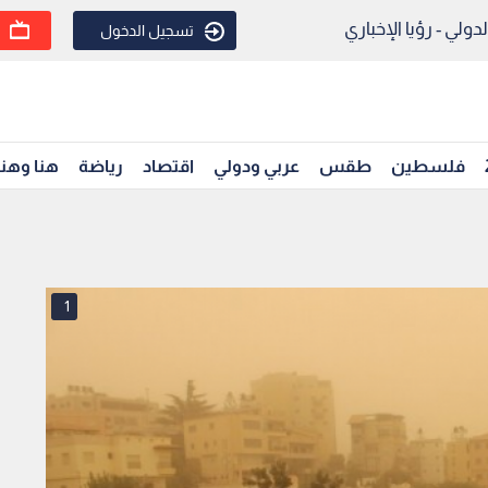
ولي - رؤيا الإخباري
تسجيل الدخول
فلسطين
طقس
عربي ودولي
اقتصاد
رياضة
هنا وهن
1