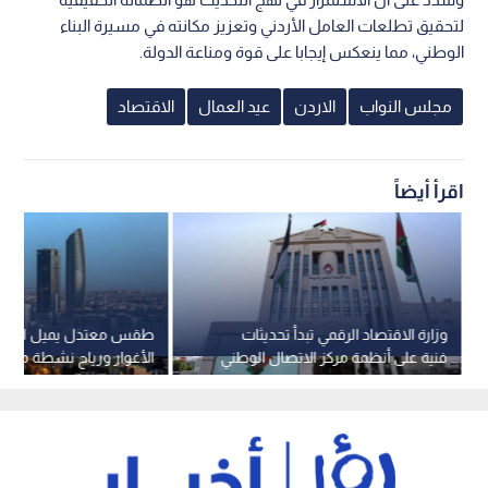
لتحقيق تطلعات العامل الأردني وتعزيز مكانته في مسيرة البناء
الوطني، مما ينعكس إيجابا على قوة ومناعة الدولة.
مجلس النواب
الاردن
عيد العمال
الاقتصاد
اقرأ أيضاً
وزارة الاقتصاد الرقمي تبدأ تحديثات
طقس معتدل يميل للحرار
فنية على أنظمة مركز الاتصال الوطني
الأغوار ورياح نشطة مثيرة 
-فيديو