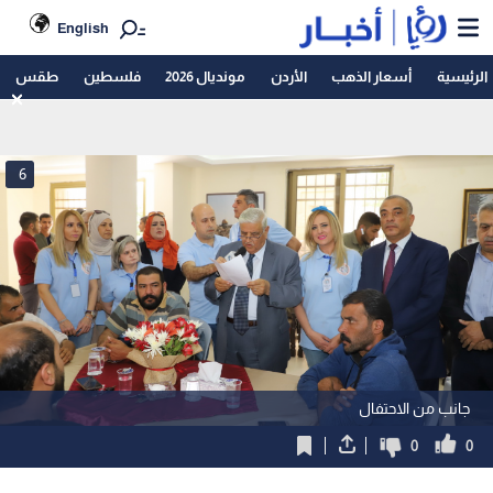
English
الرئيسية
أسعار الذهب
الأردن
مونديال 2026
فلسطين
طقس
6
جانب من الاحتفال
0
0