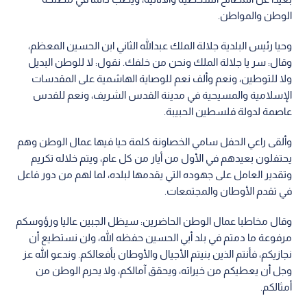
الوطن والمواطن.
وحيا رئيس البلدية جلالة الملك عبدالله الثاني ابن الحسين المعظم،
وقال: سر يا جلالة الملك ونحن من خلفك. نقول: لا للوطن البديل
ولا للتوطين، ونعم وألف نعم للوصاية الهاشمية على المقدسات
الإسلامية والمسيحية في مدينة القدس الشريف، ونعم للقدس
عاصمة لدولة فلسطين الحبيبة.
وألقى راعي الحفل سامي الخصاونة كلمة حيا فيها عمال الوطن وهم
يحتفلون بعيدهم في الأول من أيار من كل عام، ويتم خلاله تكريم
وتقدير العامل على جهوده التي يقدمها لبلده، لما لهم من دور فاعل
في تقدم الأوطان والمجتمعات.
وقال مخاطبا عمال الوطن الحاضرين: سيظل الجبين عاليا ورؤوسكم
مرفوعة ما دمتم في بلد أبي الحسين حفظه الله، ولن نستطيع أن
نجازيكم، فأنتم الذين بنيتم الأجيال والأوطان بأفعالكم. وندعو الله عز
وجل أن يعطيكم من خيراته، ويحقق آمالكم، ولا يحرم الوطن من
أمثالكم.