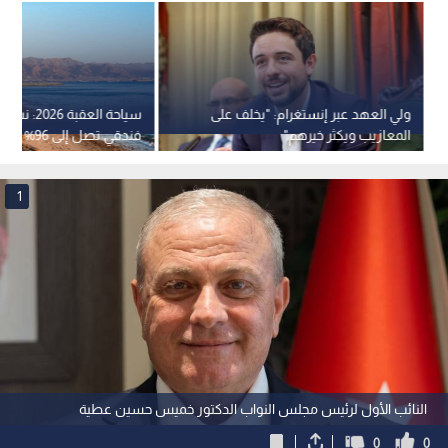
ولي العهد عبر إنستغرام: "يخلف على
سياحة العقبة 
المعازيب ويكثر خيرهم"
فندقي تصل إ
العمال-فيديو
1
النائب الأول لرئيس مجلس النواب الدكتور خميس حسين عطية
0
0