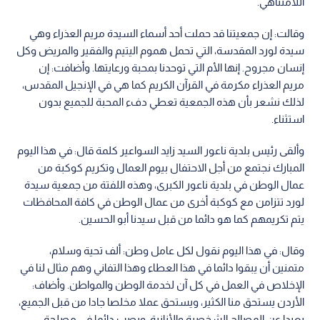
اللامتناهي.
وقالت: إن جمعيتنا قد حملت أحد أسماء السيدة مريم العذراء وهي
سيدة لورد المقدسة، التي تحمل هموم اليتيم والفقير والمريض وكل
إنسان مجروح. إنها الأم التي توحدنا بمحبة ورعايتها. وأضافت: إن
مريم العذراء مكرمة في القرآن الكريم كما هي في الإنجيل المقدس،
لذلك نشعر بأن هذه الجمعية تعطي دفء المحبة للجميع بدون
استثناء.
وألقى رئيس بلدية ناعور السيد زايد السواعير كلمة قال: في هذا اليوم
المبارك نجتمع من أجل الاحتفال بيوم العمال وتكريم كوكبة من
عمال الوطن في بلدية ناعور الكبرى، وهذه اللفتة من جمعية سيدة
لورد تتزامن مع كوكبة أخرى من عمال الوطن في كافة المحافظات
يتم تكريمهم كما هو دائما من قبل سيدنا أبو الحسين.
وقال: في هذا اليوم نقول لكل عامل وطن: ألف تحية وسلام،
متمنين أن يبقوا دائما في هذا العطاء وهذا التفاني وهم مثال لنا في
الإخلاص في العمل في كل آن لخدمة الوطن والمواطن. وأضاف:
الأردن يستحق منا الكثير، ويستحق عملا مخلصا جادا من قبل الجميع،
بعيدا عن المصالح الشخصية والأنانية، ويصب دائما في مصلحة