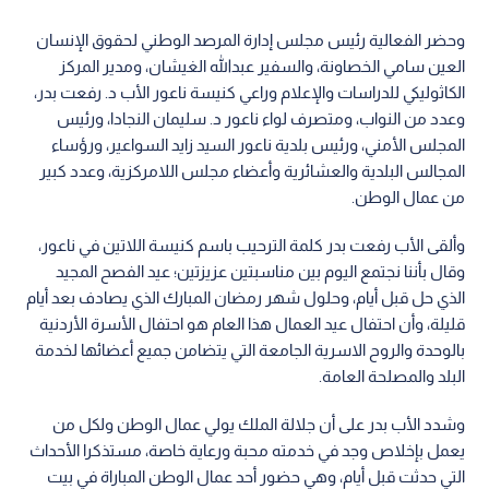
وحضر الفعالية رئيس مجلس إدارة المرصد الوطني لحقوق الإنسان
العين سامي الخصاونة، والسفير عبدالله الغيشان، ومدير المركز
الكاثوليكي للدراسات والإعلام وراعي كنيسة ناعور الأب د. رفعت بدر،
وعدد من النواب، ومتصرف لواء ناعور د. سليمان النجادا، ورئيس
المجلس الأمني، ورئيس بلدية ناعور السيد زايد السواعير، ورؤساء
المجالس البلدية والعشائرية وأعضاء مجلس اللامركزية، وعدد كبير
من عمال الوطن.
وألقى الأب رفعت بدر كلمة الترحيب باسم كنيسة اللاتين في ناعور،
وقال بأننا نجتمع اليوم بين مناسبتين عزيزتين؛ عيد الفصح المجيد
الذي حل قبل أيام، وحلول شهر رمضان المبارك الذي يصادف بعد أيام
قليلة، وأن احتفال عيد العمال هذا العام هو احتفال الأسرة الأردنية
بالوحدة والروح الاسرية الجامعة التي يتضامن جميع أعضائها لخدمة
البلد والمصلحة العامة.
وشدد الأب بدر على أن جلالة الملك يولي عمال الوطن ولكل من
يعمل بإخلاص وجد في خدمته محبة ورعاية خاصة، مستذكرا الأحداث
التي حدثت قبل أيام، وهي حضور أحد عمال الوطن المباراة في بيت