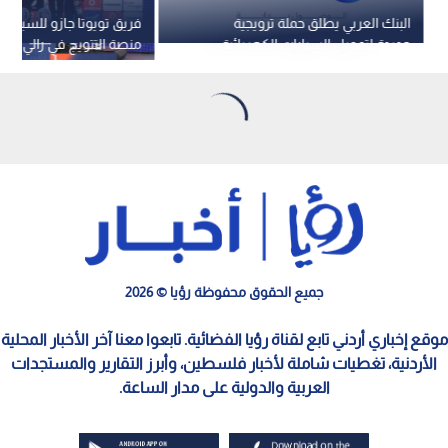
البنك العربي يطلق حملة ترويجية
فريق تويوتا جازو للسباقا
جديدة لتمويل السيارات الكهربائية
منصة التتويج في رالي البر
جميع الحقوق محفوظة رؤيا © 2026
موقع إخباري أردني تابع لقناة رؤيا الفضائية. تابعوا معنا آخر الأخبار المحلية
الأردنية، تغطيات شاملة لأخبار فلسطين، وأبرز التقارير والمستجدات
العربية والدولية على مدار الساعة.