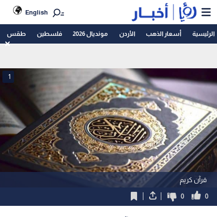
English
الرئيسية
أسعار الذهب
الأردن
مونديال 2026
فلسطين
طقس
1
قرآن كريم
0
0