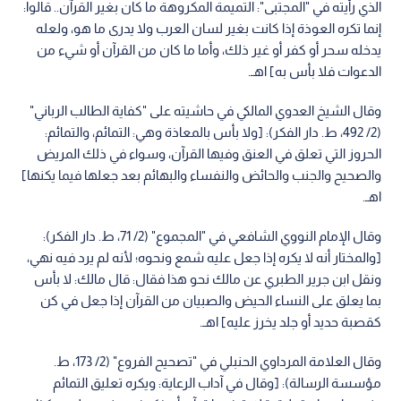
الذي رأيته في "المجتبى": التميمة المكروهة ما كان بغير القرآن.. قالوا:
إنما تكره العوذة إذا كانت بغير لسان العرب ولا يدرى ما هو، ولعله
يدخله سحر أو كفر أو غير ذلك، وأما ما كان من القرآن أو شيء من
الدعوات فلا بأس به] اهـ.
وقال الشيخ العدوي المالكي في حاشيته على "كفاية الطالب الرباني"
(2/ 492، ط. دار الفكر): [ولا بأس بالمعاذة وهي: التمائم، والتمائم:
الحروز التي تعلق في العنق وفيها القرآن، وسواء في ذلك المريض
والصحيح والجنب والحائض والنفساء والبهائم بعد جعلها فيما يكنها]
اهـ.
وقال الإمام النووي الشافعي في "المجموع" (2/ 71، ط. دار الفكر):
[والمختار أنه لا يكره إذا جعل عليه شمع ونحوه؛ لأنه لم يرد فيه نهي،
ونقل ابن جرير الطبري عن مالك نحو هذا فقال: قال مالك: لا بأس
بما يعلق على النساء الحيض والصبيان من القرآن إذا جعل في كن
كقصبة حديد أو جلد يخرز عليه] اهـ.
وقال العلامة المرداوي الحنبلي في "تصحيح الفروع" (2/ 173، ط.
مؤسسة الرسالة): [وقال في آداب الرعاية: ويكره تعليق التمائم