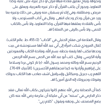
ونحوها، ويباح تعليق قلادة فيها قرآن أو ذكر غيره، نص عليه، وكذا
التعاويذ، ويجوز أن يكتب القرآن أو ذكر غيره بالعربية، ويعلق على
مريض، ومطلقة، وفي إناء ثم يسقيان منه ويرقى من ذلك وغيره بما
ورد من قرآن وذكر ودعاء، انتهى. وقال في آداب المستوعب: ولا
بأس بالقلادة يعلقها فيها القرآن، وكذا التعاويذ، ولا بأس بالكتاب
للحمى، ولا بأس بالرقى من النملة] اهـ.
وقال العلامة ابن مفلح الحنبلي في "الآداب" (2/ 455، ط. عالم الكتب):
[قال المروذي شكت امرأة إلى أبي عبد الله أنها مستوحشة في بيت
وحدها فكتب لها رقعة بخطه: بسم الله، وفاتحة الكتاب والمعوذتين
وآية الكرسي. وقال: كتب أبو عبد الله من الحمى بسم الله الرحمن
الرحيم بسم الله وبالله ومحمد رسول الله: ﴿يا نار كوني بردا وسلاما
على إبراهيم وأرادوا به كيدا فجعلناهم الأخسرين﴾ [الأنبياء: 69-70]،
اللهم رب جبريل وميكائيل وإسرافيل اشف صاحب هذا الكتاب بحولك
وقوتك وجبروتك إله الحق آمين] اهـ.
كما أن الصحابة رضي الله عنهم كانوا يتبركون بكتاب الله تعالى؛ فقد
ذكر الدارمي في "سننه" عن أبي مليكة أن عكرمة رضي الله عنه كان
يضع المصحف على وجهه ويقول: "كلام ربي".