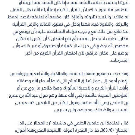
غيرها يختلف باختلاف القصد منه؛ فإذا كان القصد منه الزينة أو
التظاهر فلا يجوز ذلك؛ لأن القرآن الكريم إنما أنزله الله تعالى للعمل
به والتدبر والتعبد بتلاوته، وأما إذا كان وضعه أو تعليقه بقصد الحفظ
والبركة، والتلاوة فيه، فهذا يدخل في تعليق التمائم والرقى القرآنية؛
فلا مانع من ذلك مع وجوب مراعاة المحافظة عليه بأن يوضع في
مكان نظيف لا يحصل له فيه أي نوع امتهان كأن يكون له مكان
مخصص أو يوضع في حرز ساتر كعلبة أو صندوق أو غير ذلك، وأن
يوضع على مكان مرتفع؛ لأن امتهان القرآن الكريم من أكبر
المحرمات.
وقد ذهب جمهور فقهاء الحنفية، والمالكية، والشافعية، ورواية عن
الإمام أحمد، إلى جواز تعليق التمائم التي فيها أسماء الله وصفاته
وآيات القرآن الكريم والأدعية المأثورة؛ وهذا ظاهر ما روي عن أم
المؤمنين السيدة عائشة رضي الله عنها، وهو قول عبد الله بن عمرو
بن العاص رضي الله عنهما، وقول الكثير من التابعين كسعيد بن
المسيب، والضحاك، ومجاهد، وابن سيرين.
قال العلامة ابن عابدين الحنفي في حاشيته "رد المحتار على الدر
المختار" (6/ 363، ط. دار الفكر): [قوله: (التميمة المكروهة) أقول: