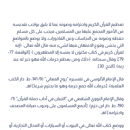
تعظيم القرآن الكريم واحترامه وصونه عما لا يليق بواجب تقديسه
من الأمور المجمع عليها بين المسلمين، فيجب على كل مسلم
حفظه وصونه عن النجاسات وعن القاذورات، ولا يوضع بالمواضع
التي يخشى وقوع الامتهان فيها لشيء منه؛ قال الله تعالى: ﴿إنه
لقرآن كريم في كتاب مكنون لا يمسه إلا المطهرون ﴾ [الواقعة: 77-
79]، وقال سبحانه: ﴿ذلك ومن يعظم حرمات الله فهو خير له عند
ربه﴾ [الحج: 30].
قال الإمام الألوسي في تفسيره "روح المعاني" (9/ 141، ط. دار الكتب
العلمية): [حرمات الله جمع حرمة وهو ما يحترم شرعا] اهـ.
وقال الإمام النووي الشافعي في "التبيان في آداب حملة القرآن" (1/
190، ط. دار ابن حزم): [أجمع المسلمون على وجوب صيانة المصحف
واحترامه] اهـ.
ووضع كتاب الله تعالى في البيوت، أو السيارات، أو المحال التجارية، أو