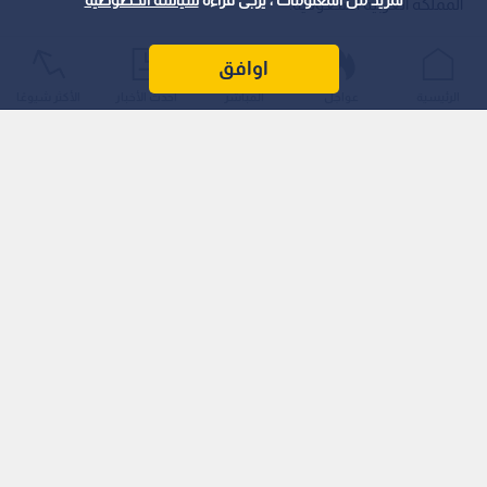
لمزيد من المعلومات ، يرجى قراءة
سياسة الخصوصية
المملكة العربية السعودية.
اوافق
الرئيسية
عواجل
المباشر
أحدث الأخبار
الأكثر شيوعًا
وبقلوب مؤمنة بقضاء الله وقدره، تنعى عشيرة "النمراوي" فقيدها
الراحل، سائلين المولى عز وجل أن يتغمده بواسع رحمته، وأن يسكنه
فسيح جناته، ويلهم أهله وذويه الصبر والسلوان.
وسيتم تحديد موعد الدفن وتشييع الجثمان، ومكان قبول التعازي،
فور وصول جثمان الفقيد الطاهر إلى أرض الأردن.