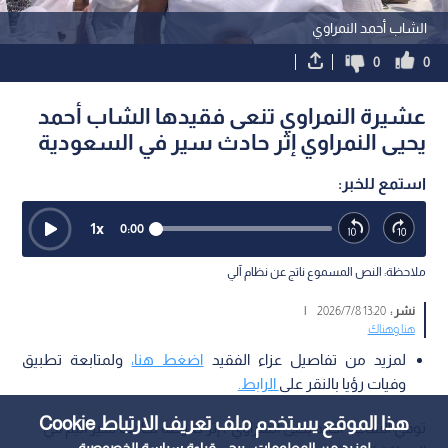
الشاب أحمد النمراوي
0
0
عشيرة النمراوي تنعى فقيدها الشاب أحمد
يحيى النمراوي إثر حادث سير في السعودية
استمع للخبر:
1
x
0:00
ملاحظة: النص المسموع ناتج عن نظام آلي
نشر :
13:20 2026/7/8
|
هنا وهناك
لمزيد من تفاصيل عزاء الفقيد
اضغط هنا،
ولمتابعة تطبيق
وفيات رؤيا بالنقر على
الرابط.
هذا الموقع يستخدم ملف تعريف الارتباط Cookie
توفي الشاب "أحمد يحيى النمراوي"، إثر تعرضه لحادث سير أليم في