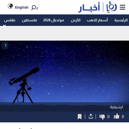
English
الرئيسية
أسعار الذهب
الأردن
مونديال 2026
فلسطين
طقس
1
ارشيفية
0
0