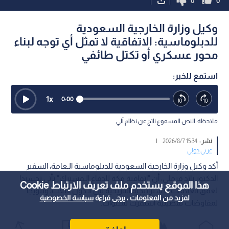
0
0
وكيل وزارة الخارجية السعودية
للدبلوماسية: الاتفاقية لا تمثل أي توجه لبناء
محور عسكري أو تكتل طائفي
استمع للخبر:
1
x
0:00
ملاحظة: النص المسموع ناتج عن نظام آلي
نشر :
15:34 2026/8/7
|
عربي دولي
أكد وكيل وزارة الخارجية السعودية للدبلوماسية الـعامة، السفير
الدكتور رائد قرملي، أن "اتفاقية مكة للدفاع الـمشترك" تأتي تجسيدا
هذا الموقع يستخدم ملف تعريف الارتباط Cookie
لعمق العلاقات الاستراتيجية التاريخية بين الـدول الثلاث، وتتويجا
لمزيد من المعلومات ، يرجى قراءة
سياسة الخصوصية
لمفاوضات تفصيلية استمرت لسنوات.