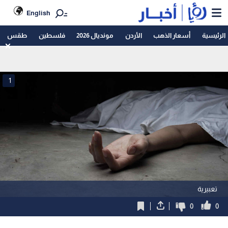
English
الرئيسية
أسعار الذهب
الأردن
مونديال 2026
فلسطين
طقس
1
تعبيرية
0
0