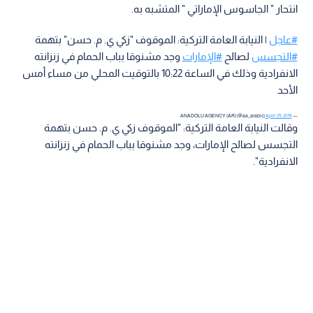
انتحار " الجاسوس الإماراتي " المتشبه به.
#عاجل
| النيابة العامة التركية: الموقوف "زكي ي. م. حسن" بتهمة
#التجسس
لصالح
#الإمارات
وجد مشنوقا بباب الحمام في زنزانته
الانفرادية وذلك في الساعة 10:22 بالتوقيت المحلي من مساء أمس
الأحد
April 29, 2019
— ANADOLU AGENCY (AR) (@aa_arabic)
وقالت النيابة العامة التركية: "الموقوف زكي ي. م. حسن بتهمة
التجسس لصالح الإمارات، وجد مشنوقا بباب الحمام في زنزانته
الانفرادية".