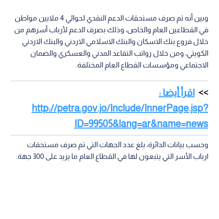
وبين أنه تم صرف مستحقات الدعم النقدي لحوالي 4 ملايين مواطن
في القطاعين العام والخاص، وذلك بصرف الدعم لأرباب أسرهم من
خلال فروع بنك الاسكان والبنك الاسلامي الاردني والبنك الاردني
الكويتي، ومن خلال رواتب التقاعد المدني والعسكري والضمان
الاجتماعي ومؤسسات القطاع العام المختلفة.
اقرأ أيضا :
http://petra.gov.jo/Include/InnerPage.jsp?
ID=99505&lang=ar&name=news
وحسب بيانات الدائرة، بلغ عدد الجهات التي تم صرف مستحقات
ارباب الأسر التي يتبعون لها في القطاع العام ما يزيد على 300 جهة.