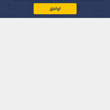
تغولها على المواطنين والطلبة الأردنيين، حماية لهم من الارتفاعات
اوافق
المتزايدة في الرسوم الدراسية.
الرئيسية
عواجل
المباشر
أحدث الأخبار
الأكثر شيوعًا
وجاء ذلك خلال مداخلة له تحت قبة مجلس النواب أثناء مناقشة
مشروع قانون هيئة اعتماد المؤسسات التعليمية وضمان جودتها؛
حيث اقترح رباع بأسلوب تعديل مسمى الهيئة ليصبح "ضمان عدم
تغول الجامعات الخاصة على الـمواطن"، مشيرا إلى أن الأسعار
المرتفعة باتت تشكل عبئا ماليا كبيرا على العائلات الأردنية.