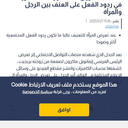
في ردود الفعل على العنف بين الرجل
والمرأة
نشر :
15:39 2025/5/27
|
هنا وهناك
عند تعرض المرأة للتعنيف غالبا ما تكون ردود الفعل المجتمعية
أكثر وضوحا
بعد الجدل الذي شهدته منصات التواصل الاجتماعي إثر تعرض
الرئيس الفرنسي إيمانويل ماكرون لصفعة من زوجته بريجيت ،
كشفتها عدسات الكاميرات وانتشر مقطع الفيديو على وسائل
الاعلام المختلفة في العالم، أثير الجدل على تعرض الرجل والمرأة إلى
العنف من كليهما.
هذا الموقع يستخدم ملف تعريف الارتباط Cookie
لمزيد من المعلومات ، يرجى قراءة
سياسة الخصوصية
اوافق
الرئيسية
عواجل
المباشر
أحدث الأخبار
الأكثر شيوعًا