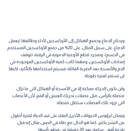
ويحتاج الدماغ وجميع الهياكل إلى الأوكسجين لأداء وظائفها (يعمل
الدماغ، على سبيل المثال، على 20% من جميع الأوكسجين المستخدم
في الجسم)، وبمجرد قطع الأوعية الدموية في الرقبة، تتوقف
إمدادات الأوكسجين، ومهما كانت كمية الأوكسجين الموجودة في
الدم والأنسجة بعد الضربة القاتلة، فسيتم استخدامها بالتأكيد، لكنها
لن تستمر لفترة طويلة.
ولن تكون الحركة ممكنة إلا في الأنسجة أو الهياكل التي ما تزال
متصلة بالرأس، مثل عضلات تحريك العينين أو الفم، لأن الأعصاب
التي تزود تلك العضلات ستظل متصلة.
ويمكن لرؤوس الحيوانات الأخرى البقاء على قيد الحياة لفترة أطول
من البشر بكثير، كما هو الحال مع طاه في الصين يقال إنه قتل
بلدغة أفعى سامة، بعد 20 دقيقة من قطع رأسها.