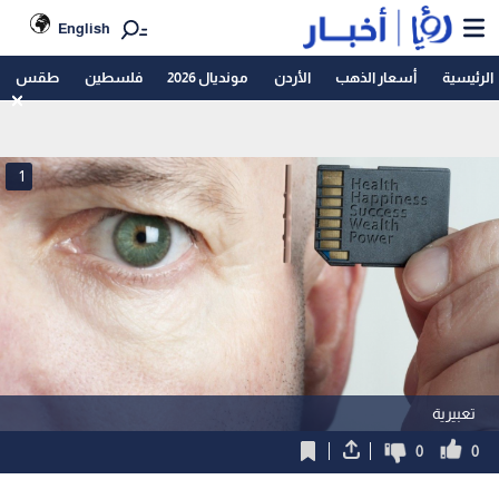
English
الرئيسية
أسعار الذهب
الأردن
مونديال 2026
فلسطين
طقس
1
تعبيرية
0
0