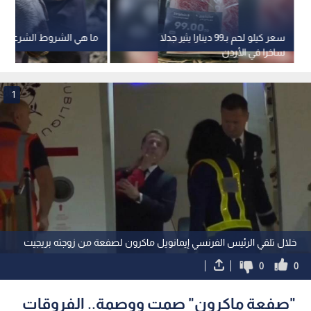
سعر كيلو لحم بـ99 دينارا يثير جدلا
ما هي الشروط الشرعية ل
ساخرا في الأردن
1
خلال تلقي الرئيس الفرنسي إيمانويل ماكرون لصفعة من زوجته بريجيت
0
0
"صفعة ماكرون" صمت ووصمة.. الفروقات