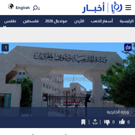
English
الرئيسية
أسعار الذهب
الأردن
مونديال 2026
فلسطين
طقس
1
وزارة الخارجية
0
0