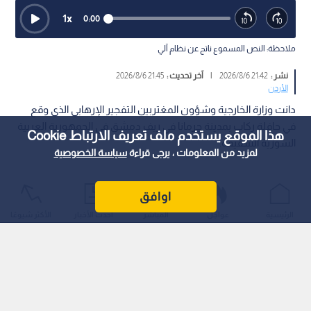
1
x
0:00
ملاحظة: النص المسموع ناتج عن نظام آلي
نشر :
21:42 2026/8/6
|
آخر تحديث :
21:45 2026/8/6
الأردن
‏دانت وزارة الخارجية وشؤون المغتربين التفجير الإرهابي الذي وقع
في حافلة ركاب بمدينة جرمانا في ريف دمشق في الجمهورية العربية
هذا الموقع يستخدم ملف تعريف الارتباط Cookie
السورية الشقيقة.
لمزيد من المعلومات ، يرجى قراءة
سياسة الخصوصية
اوافق
الرئيسية
عواجل
المباشر
أحدث الأخبار
الأكثر شيوعًا