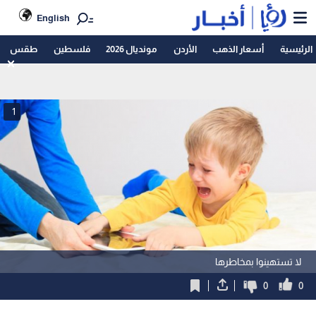
English
الرئيسية
أسعار الذهب
الأردن
مونديال 2026
فلسطين
طقس
1
لا تستهينوا بمخاطرها
0
0