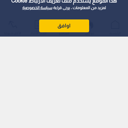
هذا الموقع يستخدم ملف تعريف الارتباط Cookie
لمزيد من المعلومات ، يرجى قراءة
سياسة الخصوصية
اوافق
الرئيسية
عواجل
المباشر
أحدث الأخبار
الأكثر شيوعًا
اقرأ أيضا: تفشي فيروس ينقله البعوض في
جنوب الصين يعيد إلى الأذهان أجواء كورونا
وقال رئيس المركز، الدكتور عادل البلبيسي، في تصريح لـ"رؤيا أخبار"
إن الحالات التي تم تسجيلها في كافة محافظات المملكة تتراوح بين
2500 إلى 3000 حالة، مؤكدا أن هذا العدد يمثل انخفاضا ملحوظا عن
الأرقام التي تم رصدها في فترات سابقة.