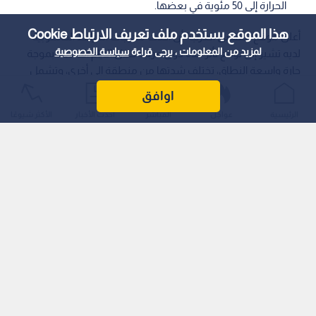
الحرارة إلى 50 مئوية في بعضها.
هذا الموقع يستخدم ملف تعريف الارتباط Cookie
أعلن موقع "طقس العرب" أن أحدث مخرجات الخرائط الحاسوبية
لمزيد من المعلومات ، يرجى قراءة
سياسة الخصوصية
لديه تشير إلى توقع تأثر عدة دول عربية خلال الأيام القادمة بموجة
حارة واسعة النطاق، تختلف شدتها من منطقة إلى أخرى، وتشمل
نحو 10 دول عربية، نتيجة سيطرة أجواء حارة ناجمة عن امتداد القبة
اوافق
الحرارية وارتفاع درجات الحرارة بشكل كبير.
الرئيسية
عواجل
المباشر
أحدث الأخبار
الأكثر شيوعًا
وبحسب الموقع، تتركز التأثيرات الأقوى للموجة الحارة على مناطق