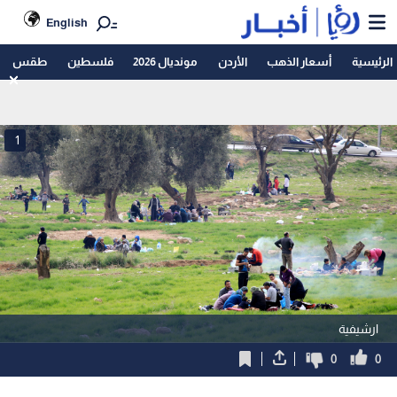
English
الرئيسية
أسعار الذهب
الأردن
مونديال 2026
فلسطين
طقس
1
ارشيفية
0
0