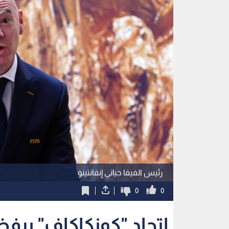
رئيس الفيفا جياني إنفانتينو
0
0
اتحاد "كونكاكاف" يرفض