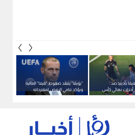
يقا تأديبيا ضد
"يويفا" ينتقد ضغوط "فيفا" المالية
ارتفاع
د أحداث نهائي كأس
ويؤكد تنامي الرفض لمقترحاته
المندب
تحديد 