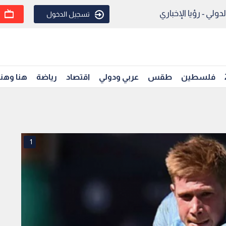
ولي - رؤيا الإخباري
تسجيل الدخول
فلسطين
طقس
عربي ودولي
اقتصاد
رياضة
هنا وهن
1