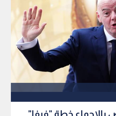
 بالإجماع خطة "فيفا"