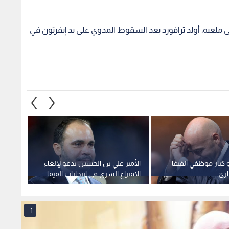
ملعبه، أولد ترافورد بعد السقوط المدوي على يد إيفرتون في
و كبار موظفي الفيفا
الأمير علي بن الحسين يدعو لإلغاء
بداية 
ارئ
الاقتراع السري في انتخابات الفيفا
حمزة عب
برشلون
1