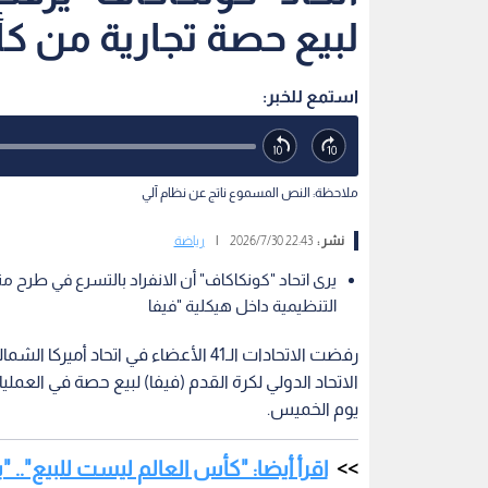
لبيع حصة تجارية من ك
استمع للخبر:
ملاحظة: النص المسموع ناتج عن نظام آلي
نشر :
22:43 2026/7/30
|
رياضة
يرى اتحاد "كونكاكاف" أن الانفراد بالتسرع في طرح م
التنظيمية داخل هيكلية "فيفا
رفضت الاتحادات الـ41 الأعضاء في اتحا
الاتحاد الدولي لكرة القدم (فيفا) لبيع حصة في العمل
يوم الخميس.
اقرأ أيضا: "كأس العالم ليست للبيع"..