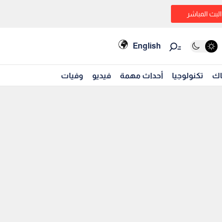
البث المباشر
English
اك
تكنولوجيا
أحداث مهمة
فيديو
وفيات