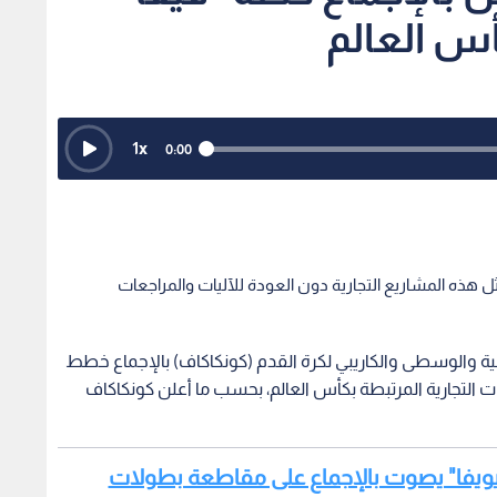
أس العالم
1
x
0:00
ثل هذه المشاريع التجارية دون العودة للآليات والمراجعات
د أميركا الشمالية والوسطى والكاريبي لكرة القدم (كونكاكاف) بالإجماع خطط
يات التجارية المرتبطة بكأس العالم، بحسب ما أعلن كونكاكاف
 "يويفا" يصوت بالإجماع على مقاطعة بطولات