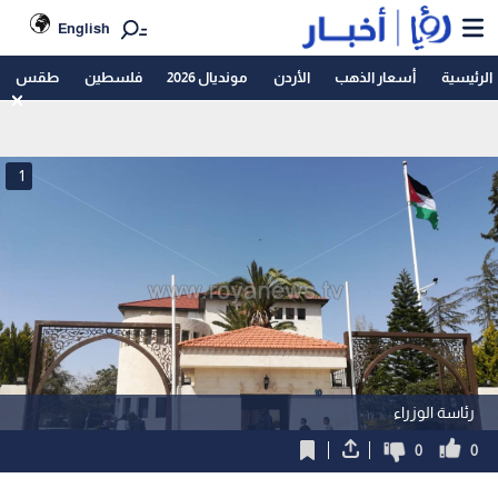
English
الرئيسية
أسعار الذهب
الأردن
مونديال 2026
فلسطين
طقس
1
رئاسة الوزراء
0
0