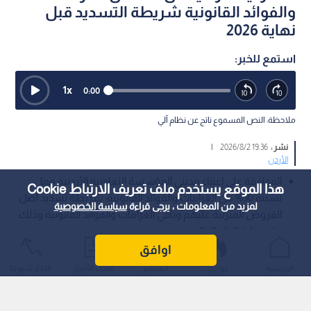
والفوائد القانونية شريطة التسديد قبل
نهاية 2026
استمع للخبر:
1
x
0:00
ملاحظة: النص المسموع ناتج عن نظام آلي
نشر :
19:36 2026/8/2
|
الأردن
الموافقة على إعفاء مديني المؤسسة التعاونية الأردنية مما
هذا الموقع يستخدم ملف تعريف الارتباط Cookie
نسبته 50% من الغرامات والفوائد القانونية؛ شريطة تسديد أصل
لمزيد من المعلومات ، يرجى قراءة
سياسة الخصوصية
القروض المترتبة عليهم وباقي الغرامات والفوائد القانونية وذلك
حتى نهاية العام الحالي.
اوافق
قرر مجلس الوزراء في جلسته التي عقدها يوم الأحد، برئاسة رئيس
الرئيسية
عواجل
المباشر
أحدث الأخبار
الأكثر شيوعًا
الوزراء الدكتور جعفر حسان، في إطار دعم المزارعين وتخفيف الأعباء
عليهم الموافقة على إعفاء مديني المؤسسة التعاونية الأردنية مما