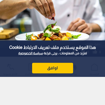
طبق طعام
هذا الموقع يستخدم ملف تعريف الارتباط Cookie
0
0
لمزيد من المعلومات ، يرجى قراءة
سياسة الخصوصية
بيان صادر عن المؤسسة العامة للغذاء
اوافق
والدواء
الرئيسية
عواجل
المباشر
أحدث الأخبار
الأكثر شيوعًا
نشر :
9:19 2026/7/6
|
آخر تحديث :
9:45 2026/7/6
الأردن
المؤسسة العامة للغذاء والدواء تحذر من نشر مقاطع مصورة
غير دقيقة للمنشآت الغذائية وتلوح بالمساءلة القانونية.