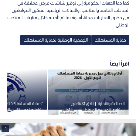
كما دعا الجهات الحكومية إلى توفير شاشات عرض عملاقة في
الساحات العامة، والملاعب، والصالات الرياضية، لتمكين المواطنين
من حضور المباريات مجانا، أسوة بما تم تأمينه خلال مباريات المنتخب
الوطني.
حماية المستهلك
الجمعية الوطنية لحماية المستهلك
اقرأ أيضاً
الصناعة والتجارة: إغلاق 81 % من
"حماية المستهلك" تدعو ل
شكاوى المستهلك خلال الربع الأول
تكافلية لدعم الأسر المحتا
رمضان
1