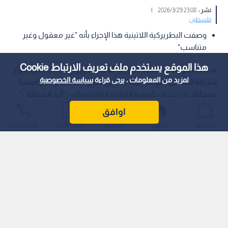
نشر :
23:08 2026/3/29
|
فلسطين
وصفت البطريركية اللاتينية هذا الإجراء بأنه "غير معقول وغير
متناسب"
هذا الموقع يستخدم ملف تعريف الارتباط Cookie
نددت مسؤولة السياسة الخارجية للاتحاد الأوروبي، كايا كالاس، بقرار
لمزيد من المعلومات ، يرجى قراءة
سياسة الخصوصية
شرطة الاحتلال منع بطريرك القدس للاتين، الكاردينال بييرباتيستا
بيتسابالا، من دخول كنيسة القيامة لإقامة قداس "أحد الشعانين".
اوافق
الرئيسية
عواجل
المباشر
أحدث الأخبار
الأكثر شيوعًا