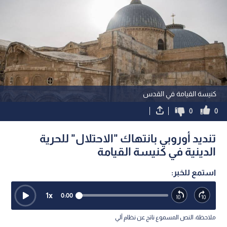
كنيسة القيامة في القدس
0
0
تنديد أوروبي بانتهاك "الاحتلال" للحرية
الدينية في كنيسة القيامة
استمع للخبر:
1
x
0:00
ملاحظة: النص المسموع ناتج عن نظام آلي