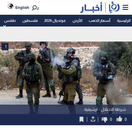
English
الرئيسية
أسعار الذهب
الأردن
مونديال 2026
فلسطين
طقس
1
شرطة الاحتلال - ارشيفية
0
0