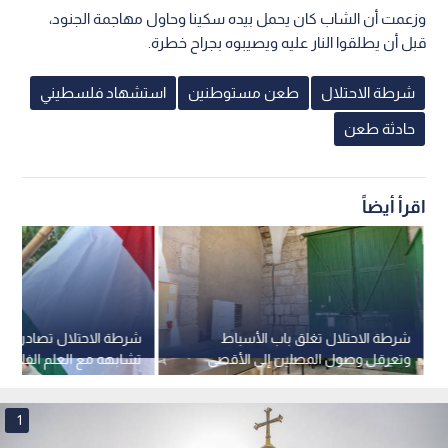
وزعمت أن الشاب كان يحمل بيده سكينا وحاول مهاجمة الجنود،
قبل أن يطلقوا النار عليه ويصيبوه بجراح خطرة.
شرطة الاحتلال
طعن مستوطنين
استشهاد فلسطيني
حادثة طعن
اقرأ أيضاً
شرطة الاحتلال تغلق باب الأسباط
شرطة الاحتلال تصادر علم 
وتعرقل وصول المصلين إلى الأقصى
تشابهه مع العلم الفلسط
1