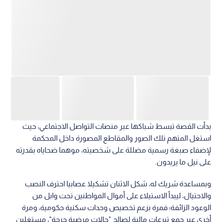
بدأت القصة تبسط شباكها عبر منصات التواصل الاجتماعي، حيث
استغل المتهم تلك الصور والمقاطع المصورة داخل المحكمة
لإضفاء صبغة رسمية مضللة على شخصيته، موهما ضحاياه بقدرته
على نيل ما يريدون.
وبمساعدة شريك له، شكل الاثنان تشكيلا عصابيا احترف النصب
والاحتيال، ليبدأ الاستيلاء على أموال المواطنين تحت وابل من
الوعود الزائفة؛ فمرة بزعم تخصيص وحدات سكنية حكومية، ومرة
أخرى عبر جمع تبرعات مالية لصالح "حالات مرضية حرجة"، مستغلين