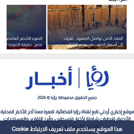
الملاذ الآمن يواصل الصعود.. تعرف
الضوء الأخضر الغامض مع 
إلى أسعار الذهب في مصر الثلاثاء
مصر.. حقيقة الصورة المتد
المكسيك
جميع الحقوق محفوظة رؤيا © 2026
موقع إخباري أردني تابع لقناة رؤيا الفضائية. تابعوا معنا آخر الأخبار المحلية
الأردنية، تغطيات شاملة لأخبار فلسطين، وأبرز التقارير والمستجدات
العربية والدولية على مدار الساعة.
هذا الموقع يستخدم ملف تعريف الارتباط Cookie