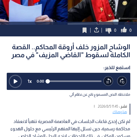
0
0
الوشاح المزور خلف أروقة المحاكم.. القصة
الكاملة لسقوط "القاضي المزيف" في مصر
استمع للخبر:
1
x
0:00
ملاحظة: النص المسموع ناتج عن نظام آلي
نشر :
11:45 2026/8/5
|
هنا وهناك
لم تكن إحدى قاعات الجلسات في العاصمة المصرية تتهيأ لانعقاد
محاكمة رسمية، حين تسلل إليها المتهم الرئيسي مع حلول الهدوء
وسكون المكان. في تلك اللحظات، ارتدى الرجل الوشاح الخاص