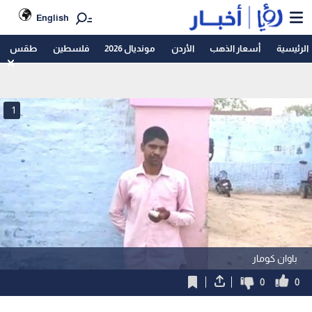
English
الرئيسية
أسعار الذهب
الأردن
مونديال 2026
فلسطين
طقس
1
باوان كومار
0
0