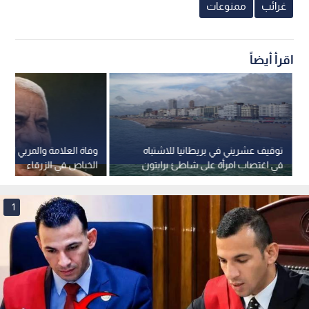
غرائب
ممنوعات
اقرأ أيضاً
توقيف عشريني في بريطانيا للاشتباه
وفاة العلامة والمربي الدكت
في اغتصاب امرأة على شاطئ برايتون
الخباص في الزرقاء
وفق إعلام بريطاني
1