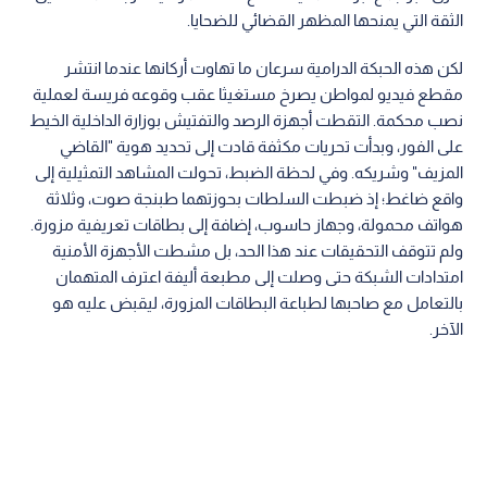
الثقة التي يمنحها المظهر القضائي للضحايا.
لكن هذه الحبكة الدرامية سرعان ما تهاوت أركانها عندما انتشر
مقطع فيديو لمواطن يصرخ مستغيثا عقب وقوعه فريسة لعملية
نصب محكمة. التقطت أجهزة الرصد والتفتيش بوزارة الداخلية الخيط
على الفور، وبدأت تحريات مكثفة قادت إلى تحديد هوية "القاضي
المزيف" وشريكه. وفي لحظة الضبط، تحولت المشاهد التمثيلية إلى
واقع ضاغط؛ إذ ضبطت السلطات بحوزتهما طبنجة صوت، وثلاثة
هواتف محمولة، وجهاز حاسوب، إضافة إلى بطاقات تعريفية مزورة.
ولم تتوقف التحقيقات عند هذا الحد، بل مشطت الأجهزة الأمنية
امتدادات الشبكة حتى وصلت إلى مطبعة أليفة اعترف المتهمان
بالتعامل مع صاحبها لطباعة البطاقات المزورة، ليقبض عليه هو
الآخر.