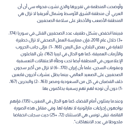
وأوضحت المنظمة في تقريرها والذي نشرت فحواه سي أن أن
العربي أن منطقة الشرق الأوسط وشمال أفريقيا لا تزال هي
المنطقة الأصعب والأخطر على سلامة الصحفيين.
فبينما انخفض بشكل طفيف عدد الصحفيين القتلى في سوريا (174،
+3) خلال عام 2018، فإن ممارسة العمل الصحفي لا تزال خطيرة
للغاية في بعض البلدان، مثل اليمن (168، -1). فإلى جانب الحروب
والأزمات العميقة، كما هو الحال في ليبيا (162)، يئن الفاعلون
الإعلاميون في المنطقة أيضا تحت وطأة الاعتقالات التعسفية
وعقوبات السجن، علما بأن إيران (170، -6) لا تزال من أكبر سجون
الصحفيين على الصعيد العالمي، بينما يظل عشرات آخرون قابعين
خلف القضبان في كل من السعودية ومصر (163، -2) والبحرين (167،
-1) دون أن توجه لهم تهم رسمية يحاكمون بها.
وعندما يمثلون أمام القضاء، كما هو الحال في المغرب (135)، فإنهم
يواجهون إجراءات ماراثونية لا نهاية لها. وفي مقابل هذه الصورة
القاتمة، تبقى تونس هي الاستثناء (72، +25) حيث سجلت انخفاضا
ملحوظا في عدد الانتهاكات".