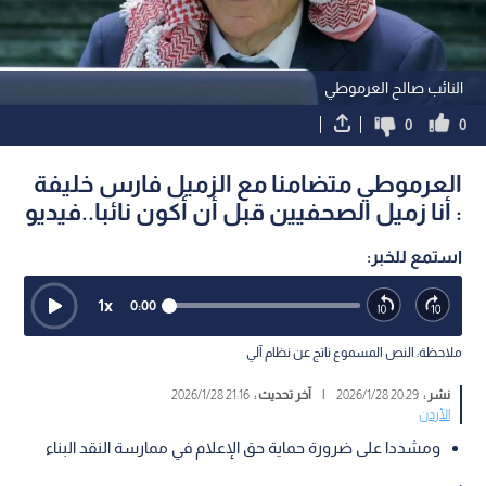
النائب صالح العرموطي
0
0
العرموطي متضامنا مع الزميل فارس خليفة
: أنا زميل الصحفيين قبل أن أكون نائبا..فيديو
استمع للخبر:
1
x
0:00
ملاحظة: النص المسموع ناتج عن نظام آلي
نشر :
20:29 2026/1/28
|
آخر تحديث :
21:16 2026/1/28
الأردن
ومشددا على ضرورة حماية حق الإعلام في ممارسة النقد البناء