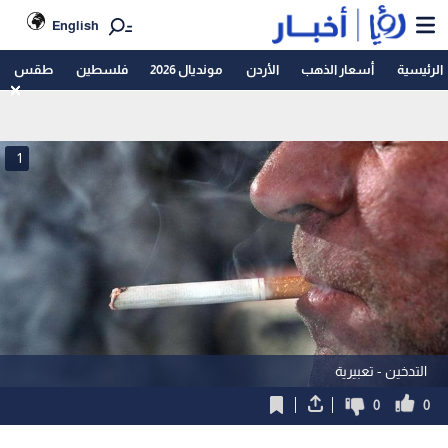
English
الرئيسية
أسعار الذهب
الأردن
مونديال 2026
فلسطين
طقس
1
التدخين - تعبيرية
0
0