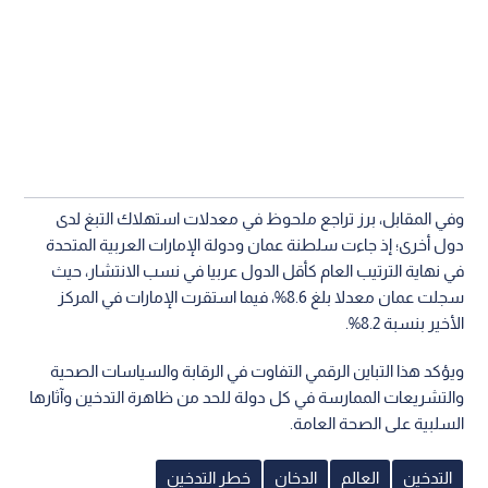
وفي المقابل، برز تراجع ملحوظ في معدلات استهلاك التبغ لدى
دول أخرى؛ إذ جاءت سلطنة عمان ودولة الإمارات العربية المتحدة
في نهاية الترتيب العام كأقل الدول عربيا في نسب الانتشار، حيث
سجلت عمان معدلا بلغ 8.6%، فيما استقرت الإمارات في المركز
الأخير بنسبة 8.2%.
ويؤكد هذا التباين الرقمي التفاوت في الرقابة والسياسات الصحية
والتشريعات الممارسة في كل دولة للحد من ظاهرة التدخين وآثارها
السلبية على الصحة العامة.
التدخين
العالم
الدخان
خطر التدخين