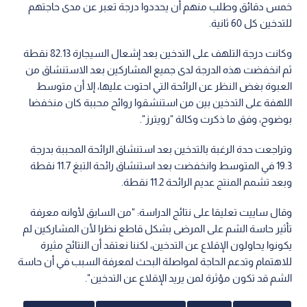
خمس دقائق وطلب منهم أن يحددوا درجة تعبر عن مدى حاجتهم
للتدخين كل 60 ثانية.
وكانت درجة التلهف على التدخين بعد إشعال السيجارة 82.13 نقطة
ثم انخفضت هذه الدرجة لدى جميع المشاركين بعد الاستنشاق من
العبوة بغض النظر عن الرائحة التي احتوت عليها، إلا أن متوسط
اللهفة على التدخين بين من استنشقوا روائح محببة كان منخفضا
بوضوح، وفق ما ذكرت وكالة "رويترز".
وتراجعت حدة الرغبة بالتدخين بعد استنشاق الرائحة المحببة بدرجة
19.3 في المتوسط وانخفضت بعد استنشاق رائحة التبغ 11.7 نقطة
وبعد تشمم المنتج عديم الرائحة 11.2 نقطة.
وقال ساييت تعليقا على نتائج الدراسة: "من السابق لأوانه معرفة
تأثير حاسة الشم على المرضى بشكل قاطع نظرا لأن المشاركين لم
يكونوا يحاولون الإقلاع عن التدخين، لكننا نعتقد أن النتائج مثيرة
للاهتمام وتدعم الحاجة لمواصلة البحث لمعرفة السبب في أن حاسة
الشم قد تكون مؤثرة لمن يريد الإقلاع عن التدخين".