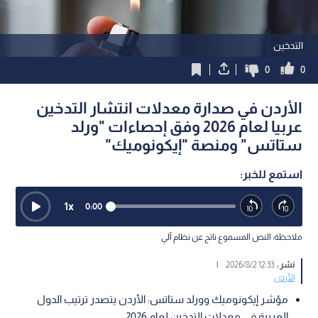
التدخين
0
0
الأردن في صدارة معدلات انتشار التدخين
عربيا لعام 2026 وفق إحصاءات "ورلد
ستاتس" ومنصة "إيكونوميك"
استمع للخبر:
1
x
0:00
ملاحظة: النص المسموع ناتج عن نظام آلي
نشر :
12:33 2026/8/2
|
الأردن
مؤشر إيكونوميك وورلد ستاتس: الأردن يتصدر ترتيب الدول
العربية في معدلات التدخين لعام 2026