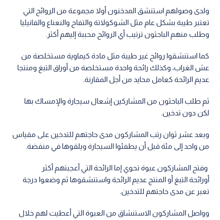
ولدى وصولهم استنشق المدخنون أولا مجموعة من الروائح التي
تعتبر طيبة بشكل عام مثل الشوكولاتة والتفاح والنعناع والفانيليا
وطلب منهم الباحثون ترتيب أي الروائح محببة إليهم أكثر.
كما استنشقوا روائح غير طيبة مثل مادة كيماوية مستخلصة من
عش الغراب، وكذلك رائحة واحدة مستخلصة من أوراق التبغ ومنتجا
عديم الرائحة كعامل محايد من أجل المقارنة.
ثم طلب الباحثون من المشاركين إشعال سيجارة والإمساك بها
لكن دون تدخين.
وبعد عشر ثوان رتب المشاركون مدى حاجتهم للتدخين على مقياس
من واحد إلى مئة قبل أن يطفئوا السيجارة ويلقوها في منفضة.
وفتح المشاركون عبوة تحوي إما الرائحة التي أعجبتهم أكثر
أورائحة التبغ أو المنتج عديم الرائحة واستنشقوها ثم وضعوا درجة
تعبر عن مدى حاجتهم للتدخين.
وواصل المشاركون الاستنشاق من العبوة التي أعطيت لهم خلال