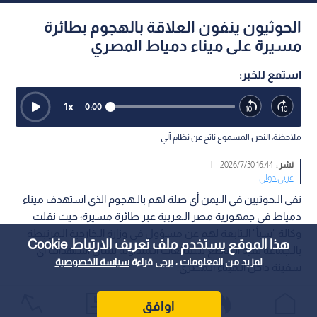
الحوثيون ينفون العلاقة بالهجوم بطائرة
مسيرة على ميناء دمياط المصري
استمع للخبر:
1
x
0:00
ملاحظة: النص المسموع ناتج عن نظام آلي
نشر :
16:44 2026/7/30
|
عربي دولي
نفى الـحوثيين في الـيمن أي صلة لهم بالـهجوم الذي استهدف ميناء
دمياط في جمهورية مصر الـعربية عبر طائرة مسيرة؛ حيث نقلت
وكالة "سبأ" الـتابعة لهم عن مسؤول في وزارة الـخارجية الـمرتبطة
هذا الموقع يستخدم ملف تعريف الارتباط Cookie
بالـجماعة نفيه الـقاطع للـشائعات الـمتداولة بشأن استهداف أي
لمزيد من المعلومات ، يرجى قراءة
سياسة الخصوصية
سفينة داخل الـميناء الـمصري.
اوافق