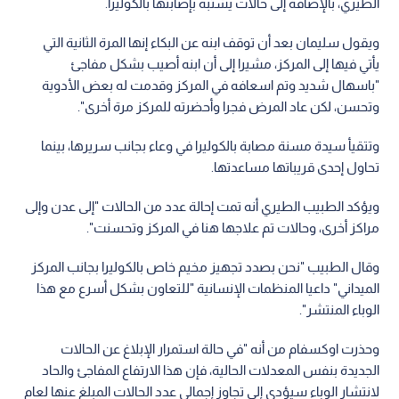
الطيري، بالإضافة إلى حالات يشتبه بإصابتها بالكوليرا.
ويقول سليمان بعد أن توقف ابنه عن البكاء إنها المرة الثانية التي
يأتي فيها إلى المركز، مشيرا إلى أن ابنه أصيب بشكل مفاجئ
"باسهال شديد وتم اسعافه في المركز وقدمت له بعض الأدوية
وتحسن، لكن عاد المرض فجرا وأحضرته للمركز مرة أخرى".
وتتقيأ سيدة مسنة مصابة بالكوليرا في وعاء بجانب سريرها، بينما
تحاول إحدى قريباتها مساعدتها.
ويؤكد الطبيب الطيري أنه تمت إحالة عدد من الحالات "إلى عدن وإلى
مراكز أخرى، وحالات تم علاجها هنا في المركز وتحسنت".
وقال الطبيب "نحن بصدد تجهيز مخيم خاص بالكوليرا بجانب المركز
الميداني" داعيا المنظمات الإنسانية "للتعاون بشكل أسرع مع هذا
الوباء المنتشر".
وحذرت اوكسفام من أنه "في حالة استمرار الإبلاغ عن الحالات
الجديدة بنفس المعدلات الحالية، فإن هذا الارتفاع المفاجئ والحاد
لانتشار الوباء سيؤدي إلى تجاوز إجمالي عدد الحالات المبلغ عنها لعام