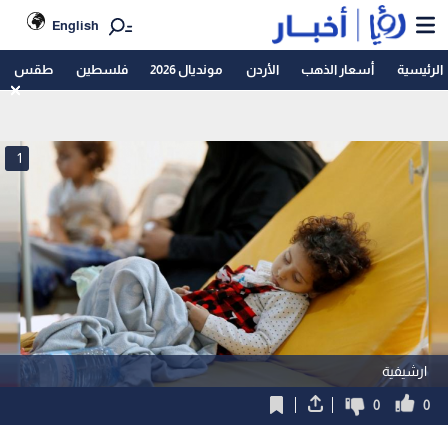
English
الرئيسية
أسعار الذهب
الأردن
مونديال 2026
فلسطين
طقس
1
ارشيفية
0
0