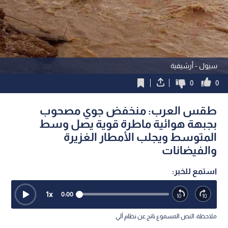
سيول - أرشيفية
0
0
طقس العرب: منخفض جوي مصحوب
بجبهة هوائية ماطرة قوية يصل وسط
المتوسط ويجلب الأمطار الغزيرة
والفيضانات
استمع للخبر:
1
x
0:00
ملاحظة: النص المسموع ناتج عن نظام آلي