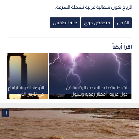
الرياح تكون شمالية غربية نشطة السرعة.
الاردن
منخفض جوي
حالة الطقس
اقرأ أيضاً
نشاط متصاعد للسحب الركامية في
الأرصاد الجوية: ارتفاع درجا
دول عربية.. أمطار رعدية وسيول
في الأردن الاثنين
خلال الأيام القادمة
1