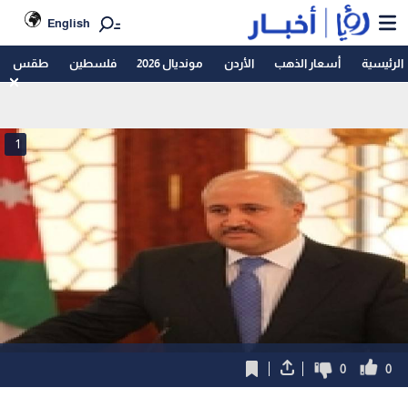
English
الرئيسية
أسعار الذهب
الأردن
مونديال 2026
فلسطين
طقس
1
0
0