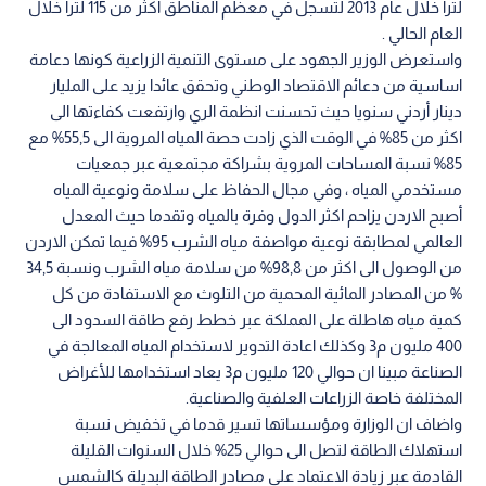
لترا خلال عام 2013 لتسجل في معظم المناطق اكثر من 115 لترا خلال
العام الحالي .
واستعرض الوزير الجهود على مستوى التنمية الزراعية كونها دعامة
اساسية من دعائم الاقتصاد الوطني وتحقق عائدا يزيد على المليار
دينار أردني سنويا حيث تحسنت انظمة الري وارتفعت كفاءتها الى
اكثر من 85% في الوقت الذي زادت حصة المياه المروية الى 55,5% مع
85% نسبة المساحات المروية بشراكة مجتمعية عبر جمعيات
مستخدمي المياه ، وفي مجال الحفاظ على سلامة ونوعية المياه
أصبح الاردن يزاحم اكثر الدول وفرة بالمياه وتقدما حيث المعدل
العالمي لمطابقة نوعية مواصفة مياه الشرب 95% فيما تمكن الاردن
من الوصول الى اكثر من 98,8% من سلامة مياه الشرب ونسبة 34,5
% من المصادر المائية المحمية من التلوث مع الاستفادة من كل
كمية مياه هاطلة على المملكة عبر خطط رفع طاقة السدود الى
400 مليون م3 وكذلك اعادة التدوير لاستخدام المياه المعالجة في
الصناعة مبينا ان حوالي 120 مليون م3 يعاد استخدامها للأغراض
المختلفة خاصة الزراعات العلفية والصناعية.
واضاف ان الوزارة ومؤسساتها تسير قدما في تخفيض نسبة
استهلاك الطاقة لتصل الى حوالي 25% خلال السنوات القليلة
القادمة عبر زيادة الاعتماد على مصادر الطاقة البديلة كالشمس