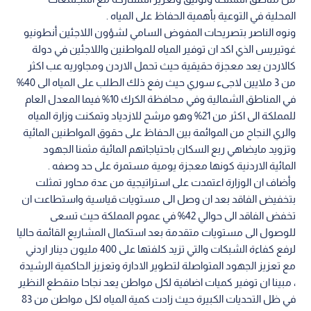
المحلية في التوعية بأهمية الحفاظ على المياه .
ونوه الناصر بتصريحات المفوض السامي لشؤون اللاجئين أنطونيو
غوتيريس الذي اكد ان توفير المياه للمواطنين واللاجئين في دولة
كالاردن يعد معجزة حقيقية حيث تحمل الاردن ومجاوريه عب اكثر
من 3 ملايين لاجىء سوري حيث رفع ذلك الطلب على المياه الى 40%
في المناطق الشمالية وفي محافظة الكرك 10% فيما المعدل العام
للمملكة الى اكثر من 21% وهو مرشح للازدياد وتمكنت وزارة المياه
والري النجاح من الموائمة بين الحفاظ على حقوق المواطنين المائية
وتزويد مايضاهي ربع السكان باحتياجاتهم المائية مثمنا الجهود
المائية الاردنية كونها معجزة يومية مستمرة على حد وصفه .
وأضاف ان الوزارة اعتمدت على استراتيجية من عدة محاور تمثلت
بتخفيض الفاقد بعد ان وصل الى مستويات قياسية واستطاعت ان
تخفض الفاقد الى حوالي 42% في عموم المملكة حيث تسعى
للوصول الى مستويات متقدمة بعد استكمال المشاريع القائمة حاليا
لرفع كفاءة الشبكات والتي تزيد كلفتها على 400 مليون دينار اردني
مع تعزيز الجهود المتواصلة لتطوير الادارة وتعزيز الحاكمية الرشيدة
، مبينا ان توفير كميات اضافية لكل مواطن يعد نجاحا منقطع النظير
في ظل التحديات الكبيرة حيث زادت كمية المياه لكل مواطن من 83