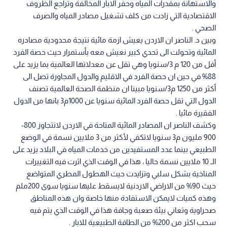
والاستهانة بمقدرات المياه وحفر الابار المخالفة وتراجع الظروف
الاقتصادية التي زادت من كلف تشغيل مصادر المياه والصرف
الصحي .
وبين د. الناصر ان الاردن يعيش ازمة مائية نتيجة محدودية مصادره
المائية وتحولت الى تحدي كبير نعيش معه بأستمرار حيث حصة الفرد
أقل من 120 م 3/سنويا وهي تقل عن معدلاتها العالمية بما يزيد على
88% في حين ان حصة الفرد في الاقليم والدول المجاورة تصل الى
أكثر من 1250 م3/سنويا مبينا ان منظمة الصحة العالمية تصنف
الدول التي تقل حصة الفرد المائية سنويا عن 1000م3 بانها من الدول
الفقيرة مائيا .
وكشف الناصر ان المصادر المائية المتاحة في الاردن لاتتجاوز 800-
900 مليون م3 سنويا لاتكفي لأكثر من 3 ملايين نسمة في الوضع
الطبيعي بينما عدد المستفيدين من خدمات المياه في البلاد يزيد على
الـ 10 ملايين نسمة حاليا ، هذا في الوقت الذي اثرت فيه التغييرات
المناخية بشكل سلبي وتزايدت حيث الهطول المطري المتواضع
حيث 90% من الاراضي الاردنية لايسقط عليها سنويا سوى 200ملم
وهذه كميات لايمكن الاستفادة منها خاصة وان هذه المناطق
صحراوية وتعاني بيئة صعبة وجافة هذا في الوقت الذي يتم فيه
سحب اكثر من 200% من الطاقة الطبيعية للابار .