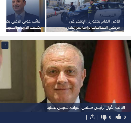
الأمن العام يدعو إلى الإبلاغ عن
النائب عوني الزعبي يطالب
مرتكبي المخالفات تزامنا مع إعلان
بكشف الأرقام الحقيقية ل
نتائج الثانوية العامة
هيئة الاعتماد
1
النائب الأول لرئيس مجلس النواب، خميس عطية
0
0