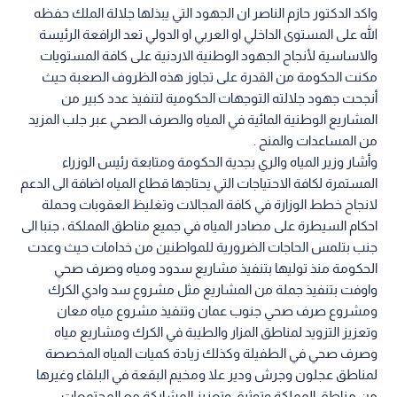
واكد الدكتور حازم الناصر ان الجهود التي يبذلها جلالة الملك حفظه
الله على المستوى الداخلي او العربي او الدولي تعد الرافعة الرئيسة
والاساسية لأنجاح الجهود الوطنية الاردنية على كافة المستويات
مكنت الحكومة من القدرة على تجاوز هذه الظروف الصعبة حيث
أنجحت جهود جلالته التوجهات الحكومية لتنفيذ عدد كبير من
المشاريع الوطنية المائية في المياه والصرف الصحي عبر جلب المزيد
من المساعدات والمنح .
وأشار وزير المياه والري بجدية الحكومة ومتابعة رئيس الوزراء
المستمرة لكافة الاحتياجات التي يحتاجها قطاع المياه اضافة الى الدعم
لانجاح خطط الوزارة في كافة المجالات وتغليظ العقوبات وحملة
احكام السيطرة على مصادر المياه في جميع مناطق المملكة ، جنبا الى
جنب بتلمس الحاجات الضرورية للمواطنين من خدامات حيث وعدت
الحكومة منذ توليها بتنفيذ مشاريع سدود ومياه وصرف صحي
واوفت بتنفيذ جملة من المشاريع مثل مشروع سد وادي الكرك
ومشروع صرف صحي جنوب عمان وتنفيذ مشروع مياه معان
وتعزيز التزويد لمناطق المزار والطيبة في الكرك ومشاريع مياه
وصرف صحي في الطفيلة وكذلك زيادة كميات المياه المخصصة
لمناطق عجلون وجرش ودير علا ومخيم البقعة في البلقاء وغيرها
من مناطق المملكة وتوثيق وتعزيز المشاركة مع المجتمعات