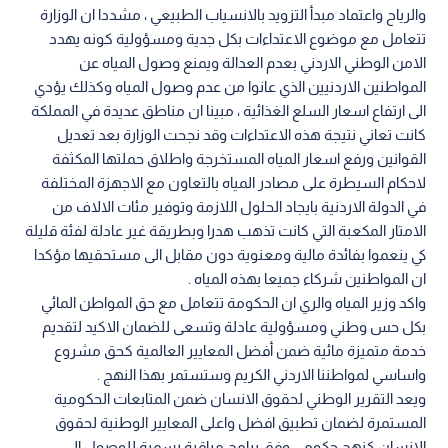
والرياح واعتماد مبدأ التزويد بالانسياب الطبيعي ، مشددا ان الوزارة
تتعامل مع موضوع الاعتداءات بكل جدية ومسؤولية كونه يهدد
الامن الوطني الاردني بعدم العدالة ويمنع وصول المياه عن
المواطنين الاردنيين الذي عانوا من عدم وصول المياه وكذلك يؤدي
الى ارتفاع اسعار السلع الغذائية ، مبينا ان مناطق عديدة في المملكة
كانت تعاني نتيجة هذه الاعتداءات وقد نجحت الوزارة بعد تعديل
القوانين ورفع اسعار المياه المستخرجة واطلاق حملتها المكثفة
لاحكام السيطرة على مصادر المياه بالتعاون مع الاجهزة المختلفة
في الدولة الاردنية بايجاد الحلول اللازمة وتوفير مئات الالاف من
الامتار المكعبة التي كانت تذهب هدرا وبطريقة غير عادلة لفئة قليلة
كي ينعموا بفائدة مالية ومعنوية دون مقابل الى مستحقيها مؤكدا
ان المواطنين شركاء جميعا بهذه المياه .
واكد وزير المياه والري ان الحكومة تتعامل مع حق المواطن المائي
بكل حس وطني ومسؤولية عادلة وتسعى للضمان الاكيد لتقديم
خدمة متميزة مائية ضمن أفضل المعايير العالمية كحق مشروع
واساسي لمواطننا الاردني الكريم وستستمر بهذا النهج .
ويعد التقرير الوطني لحقوق الانسان ضمن المتابعات الحكومية
المستمرة لضمان تطبيق افضل واعلى المعايير الوطنية لحقوق
الانسان كنهج حكومي وفق برامج مراقبة رسمية للوصول الى