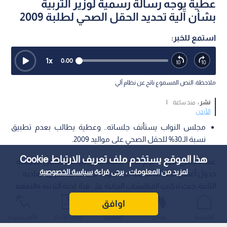
عطية يوجه رسالة رسمية لوزير التربية
بشأن آلية تحديد الحقل الصحي لطلبة 2009
استمع للخبر:
1
x
0:00
ملاحظة: النص المسموع ناتج عن نظام آلي
نشر :
منذ ساعة
|
الأردن
مجلس النواب يستأنف جلساته.. وعطية يطالب بعدم تطبيق
نسبة الـ30% للحقل الصحي على مواليد 2009.
هذا الموقع يستخدم ملف تعريف الارتباط Cookie
عقد مجلس النواب ، يوم الأحد، جلسة تشريعية لاستكمال مناقشة
لمزيد من المعلومات ، يرجى قراءة
سياسة الخصوصية
جدول أعمال الجلسة الرابعة من الدورة الاستثنائية للدورة العادية
الثانية، حيث تركزت المناقشات النيابية على قرار لجنة التربية والتعليم
النيابية المتضمن مشروع قانون هيئة الاعتماد وضمان الجودة لسنة
اوافق
2026، والذي يهدف المجلس من خلاله إلى تطوير منظومة التعليم
الرئيسية
عواجل
المباشر
أحدث الأخبار
الأكثر شيوعًا
وتعزيز معايير الجودة والاعتماد الأكاديمي فيما يتواكب مع التحديثات