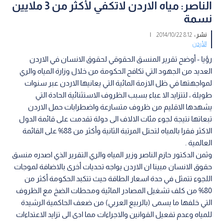
الناصر: مياه الاردن لاتكفي لأكثر من 3 ملايين
نسمة
نشر :
8:12 2014/10/22
|
الأردن
رؤيا - أوضح تقرير المنسق الحقوقي لحقوق الانسان في الاردن
العديد من الجهود التي تكافح الحكومة من خلال وزارة المياه والري
لمواجهتها في ظل الازمة المائية التي يعانيها الاردن عبر سنوات
طويلة ، لتتزايد الا عباء بسبب الظروف الاستثنائية الحادة التي
يشهدها الاقليم من ظروف متسارعة واضطرابات حمل الاردن
تبعاتها نتيجة لجوء مئات الالاف الى دولة تقدمت على قائمة الدول
الاكثر فقرا بالمياه لتحتل المرتبة الثانية وأكثر من 88% على القائمة
العالمية .
وثمن الدكتور حازم الناصر وزير المياه والري التقرير الذي اصدره منسق
حقوق الانسان مبينا ان الاردن يواجه تحديات أخرى بالاضافة لموجات
اللجوء تتمثل في حدة اسعار الطاقة حيث تتكبد الحكومة أكثر من
80% من كلف تشغيل المصادر المائية ومحطات الضخ مع الظروف
التي خلفها ما يسمى (بالربيع العربي) من ضعف الحاكمية الرشيدة
للمياه وعدم تفعيل القوانين والاجراءات مما ادى الى تزايد الاعتداءات